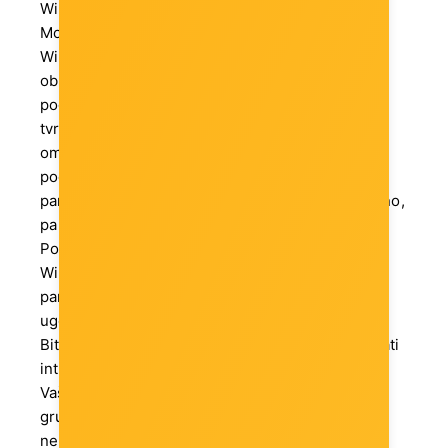
Windows 10 Pro
Moderan operacijski sustav za poduzetnike
Windows 10 Pro je namijenjen svim trgovcima i
obrtnicima koji žele iskoristiti najnovije
pogodnosti iz svijeta softvera za dobrobit svoje
tvrtke. Veći broj ugrađenih sigurnosnih sistema
omogućit će vam bržu i povoljniju upravu
podacima. Zajedno sa ostalim inovacijama i
pametnim funkcijama radit ćete efikasno i ugodno,
pa će Vam ostati više vremena za zabavu.
Pouzdani partner
Windows 10 je vaš pouzdani digitalni poslovni
partner, s kojim će Vaš svaki projekt biti na
ugodan i siguran način uspješno dovršen. S
BitLocker funkcijom možete šifrirati, slati i primati
interne tvrde diskove i externe USB diskove po
Vašoj želji. Local Group Policy (politika mjesnih
grupa) Vam nudi mogućnost konfiguriranja
nekoliko svojstava u samo jednom kliku – imat