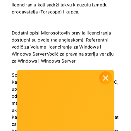
licenciranju koji sadrži takvu klauzulu između
prodavatelja (Forscope) i kupca.
Dodatni opisi Microsoftovih pravila licenciranja
dostupni su ovdje (na engleskom): Referentni
vodič za Volume licenciranje za Windows i
Windows ServerVodič za prava na stariju verziju
za Windows i Windows Server
Specifičnosti instalacije
Kako biste instalirali Windows 10 Enterprise LTSC,
upotrijebite instalacijske datoteke koje ste dobili
od naše tvrtke prilikom kupnje. Alat za stvaranje
medija možda neće raditi s ključem proizvoda
uključenim u ovu vrstu licence.
Kako biste instalirali Windows 10 Pro, koristite alat
za stvaranje medija za Windows 10.