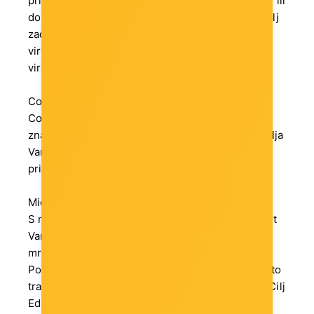
pristupom na svoje računalo. Upaljene aplikacije ili
dokumente – to sve vidite u Task View (Upravitelj
zadataka). A ako Vam je potrebno još više
virtualnog prostora za rad, napravite i uključite
virtualni uređaj pomoću Hyper-V.
Continuum
Continuum je nova funkcija s kojom Windows 10
zna kakav tip hardvera koristite i koja vrsta sučelja
Vam treba. Sve Vaše otvorene prozore će
prilagoditi zaslonu vašeg uređaja.
Microsoft Edge
S novim web preglednikom Microsoft Edge svijet
Vam je bliže. Editirajte i prepisujete izravno na
mrežnim stranicama te je dijelite s drugima.
Poboljšana adresna traka će Vam ponuditi ono što
tražite, prije nego što stignete dovršiti pisanje. Cilj
Edge-a je što efikasniji rad, s kojim ćete doći do