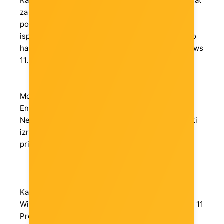
Kako biste instalirali Windows 11 Pro, koristite alat
za stvaranje medija za Windows 11. Prije nego
pokušate instalirati Windows 11, provjerite
ispunjava li Vaše računalo ili prijenosno računalo
hardverske zahtjeve za operativni sustav Windows
11.
Moram li prvo instalirati Windows 10 Pro ili
Enterprise za nadogradnju na Windows 11 Pro?
Ne, Windows 11 Pro može se instalirati i aktivirati
izravno, bez prethodnog sustava na računalu ili
prijenosnom računalu.
Karakteristike
Windows 10 ProWindows 10 EnterpriseWindows 11
Pro