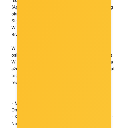
iskustvo, Virtualizacija Microsoftove aplikacije
(App-V), Virtualizacija Microsoftovog korisničkog
okruženja (UE-V);
Sigurnost – Credential Guard, Device Guard;
Windows fundamentals – Windows to Go,
BranchCache.
Windows 10 Enterprise LTSB i LTSC nastoje
osigurati stabilnost sustava smanjujući promjene
Windows funkcije, zadržavajući samo sigurnosna
ažuriranja i popravke na programima. Kao rezultat
toga, ne uključuje niz aplikacija koje zahtijevaju
redovna ažuriranja, kao što su:
- Microsoft Edge - Microsoft Store - Cortana -
OneDrive - Windows Ink - Microsoft Mail
- Kalendar - OneNote - Vrijeme - Vijesti - Sport -
Novac