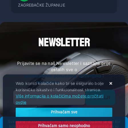
ZAGREBAČKE ŽUPANIJE
NEWSLETTER
Prijavite se na naš Newsletter i saznajte prije
ostalih sve o
ekskluzivnim ponudama, sniženjima i
novostima
u našoj ponudi.
Web koristi kolačiće kako bi se osiguralo bolje
korisničko iskustvo i funkcionalnost stranica.
Više informacija o kolačićima možete pročitati
POŠALJI
ovdje
Prihvaćam sve
Sve cijene iskazane su u Eurima i uključuju PDV. Trudimo se dati što
Prihvaćam samo neophodno
bolji i točniji opis i sliku. Unatoč tome, ne možemo garantirati da su