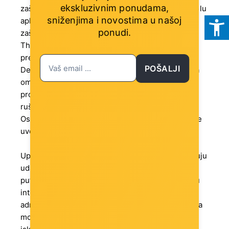
ekskluzivnim ponudama,
zaštitu - Windows Defender, aplikaciju za kontrolu
sniženjima i novostima
u našoj
aplikacija – Application Control, funkcionalnost
ponudi.
zaštite i naprednu zaštitu od prijetnji-Advanced
Threat Protection (ATP). Još jedna vrlo važna
prednost Enterprise u odnosu na Pro je usluga
POŠALJI
Device Health u sustavu Windows Analytics koja
omogućuje prepoznavanje i preusmjeravanje
problema na razini uređaja, poput uobičajenih
rušenja.
Ostale karakteristike koje Windows 10 Enterprise
uvodi su:
Upravljanje i uvođenje – DirectAccess (omogućuju
udaljenim korisnicima pristup internim mrežama
putem VPN-sustava koji uspostavlja dvosmjernu
internetsku vezu); AppLocker (dopušta
administratorima da ograniče pristup aplikaciji na
mobilnim uređajima); Upravljeno korisničko