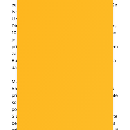
ćete pod kontrolom svojstva svih korisnika iz vaše
tvrtke.
U slučaju da Vaša tvrtka koristi Azure Active
Directory, možete odrediti da se svi vaši Windows
10 Pro uređaji direktno prijave na Azure. Dovoljno
je da u postavkama izaberete opciju Ovaj uređaj
pripada mojoj organizaciji. S Windows ažuriranjem
za poduzetnike (stavka Windows Update for
Business) si možete prilagoditi vrijeme ažuriranja
da vas ne ometa tijekom rada.
Multitasking
Rad s više aplikacija ili spajanje na Vaše računalo
prilikom putovanja s Windows 10 Pro se ne morate
koncentrirati na tehničke detalje, već na
pogodnosti koje Vam donose nove inovacije.
S udaljenom površinom (Remote Desktop) možete
bez ikakvih poteškoća raditi bilo gdje i bilo kada s