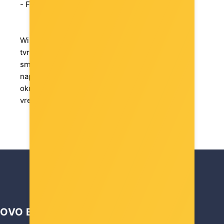
- Fotografije - Video kamera - Glazba - Sat
Windows 10 Enterprise LTSC pomoći će vašoj
tvrtki da bolje upravlja radnim opterećenjima,
smanjit će stres za operatore sustava, pružiti
napredne sigurnosne karakteristike u vašem IT
okruženju i donijeti sjajne rezultate u kratkom
OVO BI VAS MOGLO ZANIMATI …