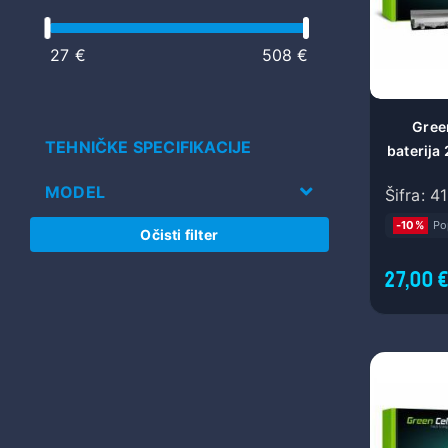
27 €
508 €
Gree
TEHNIČKE SPECIFIKACIJE
baterija
LA03DF 
MODEL
Šifra: 4
15-F 15
1
-10%
Po
Očisti filter
27,00 