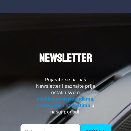
NEWSLETTER
Prijavite se na naš
Newsletter i saznajte prije
ostalih sve o
ekskluzivnim ponudama,
sniženjima i novostima
u
našoj ponudi.