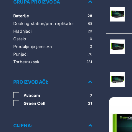
GRUPA PROIZVODA
Baterije
28
Docking station/port replikator
68
Hladnjaci
20
Ostalo
10
Produljenje jamstva
3
Punjači
76
Torbe/ruksak
281
PROIZVOĐAČI:
Avacom
7
Green Cell
21
CIJENA: