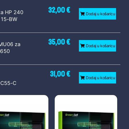
32,00 €
za HP 240
Dodaj u košaricu
S 15-BW
35,00 €
 MU06 za
Dodaj u košaricu
 650
31,00 €
Dodaj u košaricu
 C55-C
D-C