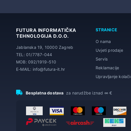
FUTURA INFORMATIČKA
STRANICE
TEHNOLOGIJA D.O.O.
O nama
Jablanska 19, 10000 Zagreb
Uvjeti prodaje
TEL: 01/7787-044
Servis
MOB: 092/1919-510
Reklamacije
E-MAIL: info@futura-it.hr
Upravljanje kolač
Besplatna dostava
za narudžbe iznad ∞ €