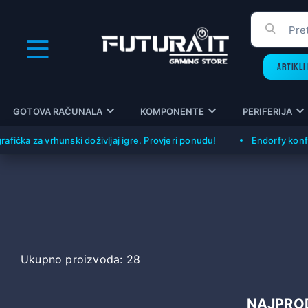
ARTIKLI 
GOTOVA RAČUNALA
KOMPONENTE
PERIFERIJA
ka za vrhunski doživljaj igre. Provjeri ponudu!
Endorfy konfigura
Ukupno proizvoda: 28
NAJPROD