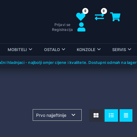
0
0
Prijavi se
Registracija
MOBITELI
OSTALO
KONZOLE
SERVIS
hladnjaci - najbolji omjer cijene i kvalitete. Dostupni odmah na lageru!