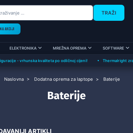
TRAŽI
NA AKCIJI
ELEKTRONIKA
MREŽNA OPREMA
SOFTWARE
cije - vrhunska kvaliteta po odličnoj cijeni!
Thermalright zračni 
Naslovna
Dodatna oprema za laptope
Baterije
Baterije
AVANIJI ARTIKLI