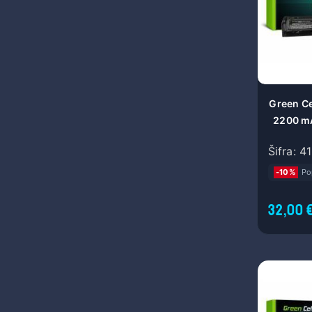
Green Ce
2200 mA
RI04 8
Šifra: 4
ProBoo
-10%
Po
32,00 