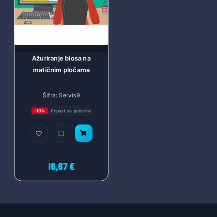
Ažuriranje biosa na
matičnim pločama
Šifra: Servis9
-10%
Popust za gotovinu
16,67 €