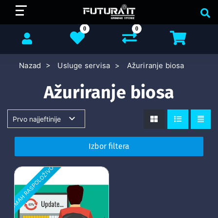
0
0
Nazad
Usluge servisa
Ažuriranje biosa
Ažuriranje biosa
Izbor filtera
ODMAH RASPOLOŽIVO