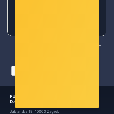
licensed student devices
(depending on WiFi router
capacity). Demo mode:5
37,00 €
42,00 €
...
First
Previous
«
‹
1
2
3
4
5
Next
Last
14
›
»
Artikla po stranici
FUTURA INFORMATIČKA TEHNOLOGIJA
D.O.O.
Jablanska 19, 10000 Zagreb