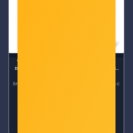
Windows Server 2012
Windows Server 2012
Device CAL elektronički
User CAL elektronički
certifikat
certifikat
Šifra: SW-WS-2012-DEVICE-
Šifra: SW-WS-2012-USER-C
CAL
AL-ESD
-10%
Popust za gotovinu
-10%
Popust za gotovinu
32,00 €
32,00 €