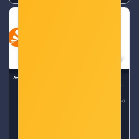
Avast Cleanup Premium (1
Windows Server 2016
PC, 1 Year)
User CAL elektronički
certifikat
Šifra: ACP.1.12M
Šifra: SW-WS-2016-USER-C
AL
-10%
Popust za gotovinu
-10%
Popust za gotovinu