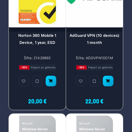
Norton 360 Mobile 1
AdGuard VPN (10 devices)
Device, 1 year, ESD
1 month
Šifra: 21426893
Šifra: ADGVPN10D1M
-10%
Popust za gotovinu
-10%
Popust za gotovinu
20,00 €
22,00 €