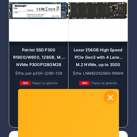
Patriot SSD P300
Lexar 256GB High Speed
R1600/W600, 128GB, M.2
PCIe Gen3 with 4 Lanes
NVMe P300P128GM28
M.2 NVMe, up to 3500
MB/s read and 1300 MB/s
Šifra: pat-p300-2280-128
Šifra: LNM620X256G-RNNN
write
G
-10%
Popust za gotovinu
-10%
Popust za gotovinu
66,00 €
82,00 €