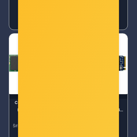
98,00 €
99,00 €
Crucial 480 GB M.2 SSD,
PNY 500GB SSD PCIe
E100 NVMe Gen. 4x4
NVMe M.2 2280 Gen3
(CS1030)
Šifra: CRU-CT480E100SSD8
Šifra: 77512
-10%
Popust za gotovinu
-10%
Popust za gotovinu