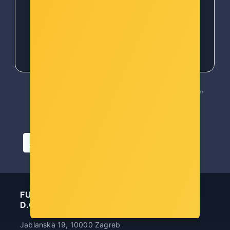
115,00 €
126,00 €
...
First
Previous
«
‹
1
2
3
4
5
Next
Last
9
›
»
Artikla po stranici
FUTURA INFORMATIČKA TEHNOLOGIJA
D.O.O.
Jablanska 19, 10000 Zagreb