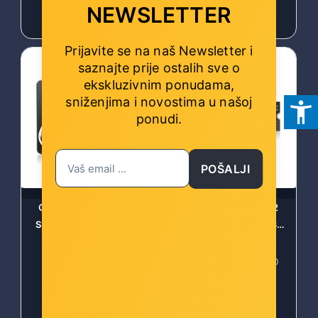
NEWSLETTER
91,00 €
95,00 €
Prijavite se na naš Newsletter i
saznajte prije ostalih sve o
ekskluzivnim ponudama,
sniženjima i novostima
u našoj
ponudi.
POŠALJI
Gudga GS, 512 GB 2,5"
Gudga GV, 512 GB M.2
SSD, SATA III | 3D NAND
SSD, NVMe Gen. 3x4, 3D
NAND
Šifra: GUD-GS-512
Šifra: GUD-GV-512-2280
-10%
Popust za gotovinu
-10%
Popust za gotovinu