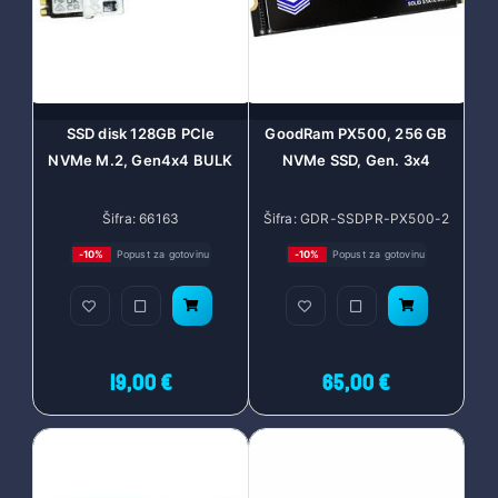
SSD disk 128GB PCIe
GoodRam PX500, 256 GB
NVMe M.2, Gen4x4 BULK
NVMe SSD, Gen. 3x4
Šifra: 66163
Šifra: GDR-SSDPR-PX500-2
56
-10%
Popust za gotovinu
-10%
Popust za gotovinu
19,00 €
65,00 €