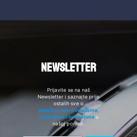
NEWSLETTER
Prijavite se na naš
Newsletter i saznajte prije
ostalih sve o
ekskluzivnim ponudama,
sniženjima i novostima
u
našoj ponudi.