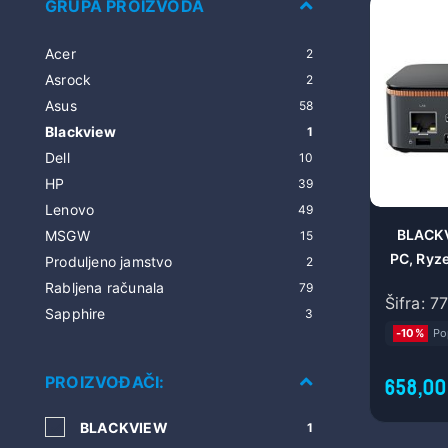
GRUPA PROIZVODA
Acer
2
Asrock
2
Asus
58
Blackview
1
Dell
10
HP
39
Lenovo
49
BLACKV
MSGW
15
PC, Ryz
Produljeno jamstvo
2
DDR4, 
Rabljena računala
79
Šifra: 7
UHD, Wi
Sapphire
3
5.2, DP
-10%
Po
1xLAN,
PROIZVOĐAČI:
658,00
BLACKVIEW
1