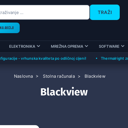
TRAŽI
NA AKCIJI
ELEKTRONIKA
MREŽNA OPREMA
SOFTWARE
uracije - vrhunska kvaliteta po odličnoj cijeni!
Thermalright zrač
Naslovna
Stolna računala
Blackview
Blackview