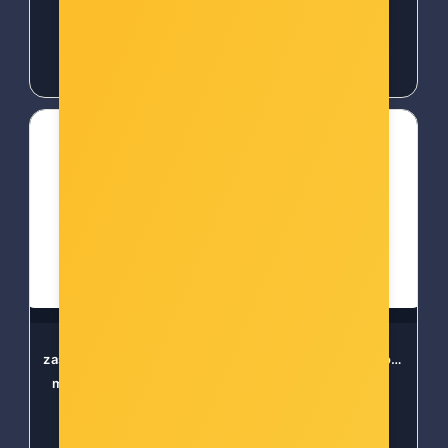
14,00 €
14,00 €
Spigen Ultra Hybrid,
Spigen Ultra Hybrid,
zaštitna maska za telefon,
zaštitna maska za telefon,
mat crna - iPhone XS/X
prozirna - iPhone XR
Šifra: 61010
Šifra: 61014
-10%
Popust za gotovinu
-10%
Popust za gotovinu