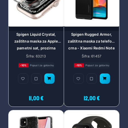
Spigen Liquid Crystal,
Spigen Rugged Armor,
zaštitna maska za Apple
zaštitna maska za telefon,
pametni sat, prozirna
crna - Xiaomi Redmi Note
(45mm/44mm),
10 Pro/Max
Šifra: 63213
Šifra: 61457
ACS04196
-10%
Popust za gotovinu
-10%
Popust za gotovinu
11,00 €
12,00 €