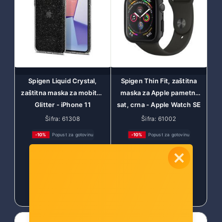
Spigen Liquid Crystal,
Spigen Thin Fit, zaštitna
zaštitna maska za mobitel,
maska za Apple pametni
Glitter - iPhone 11
sat, crna - Apple Watch SE
(076CS27181)
2022/6/SE/5/4 (44mm)
Šifra: 61308
Šifra: 61002
-10%
Popust za gotovinu
-10%
Popust za gotovinu
13,00 €
14,00 €