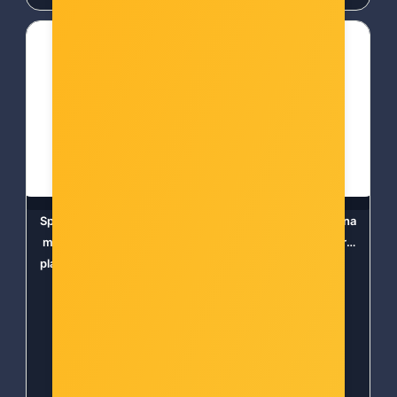
Spigen Liquid Air, zaštitna
Spigen Liquid Air, zaštitna
maska za telefon, tamno
maska za telefon, mat crna
plava - iPhone 14 Pro Max
- iPhone 14 Pro
Šifra: 61076
Šifra: 61080
-10%
Popust za gotovinu
-10%
Popust za gotovinu