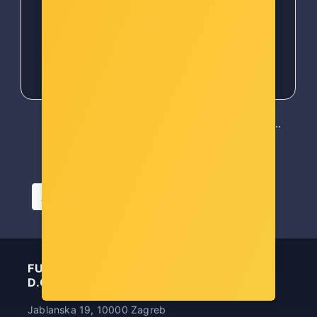
14,00 €
14,00 €
...
First
Previous
«
‹
1
2
3
4
5
Next
Last
11
›
»
Artikla po stranici
FUTURA INFORMATIČKA TEHNOLOGIJA
D.O.O.
Jablanska 19, 10000 Zagreb