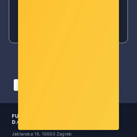
197,00 €
200,00 €
First
Previous
«
‹
1
2
3
4
5
Next
Last
›
»
Artikla po stranici
FUTURA INFORMATIČKA TEHNOLOGIJA
D.O.O.
Jablanska 19, 10000 Zagreb