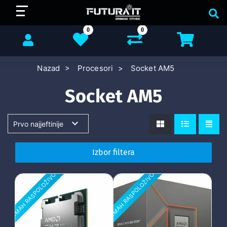
0
0
Nazad
Procesori
Socket AM5
Socket AM5
Izbor filtera
ODMAH RASPOLOŽIVO
ODMAH RASPOLOŽIVO