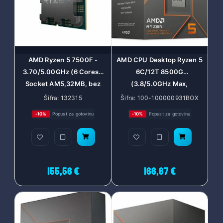
AMD Ryzen 5 7500F -
AMD CPU Desktop Ryzen 5
3.70/5.00GHz (6 Cores),
6C/12T 8500G
Socket AM5,32MB, bez
(3.8/5.0GHz Max,
grafike, bez hladnjaka, tray
22MB,65W,AM5) box
Šifra: 132315
Šifra: 100-100000931BOX
-10%
Popust za gotovinu
-10%
Popust za gotovinu
155,56 €
166,67 €