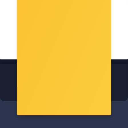
TP-Link Bluetooth 5.0 Nano USB 2.0 adapter
Šifra: UB500-LS
-10%
Popust za gotovinu