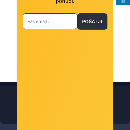
ponudi.
POŠALJI
TP-Link Bluetooth 5.0 Nano USB 2.0 adapter
Šifra: UB500-LS
-10%
Popust za gotovinu