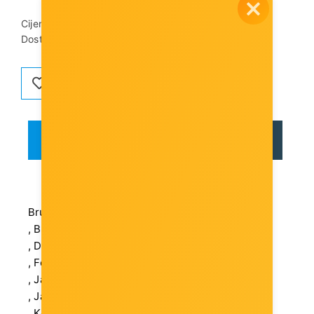
Cijena dostave:
3,00 €
Dostupnost artikla:
Artikl je dostupan
OPIS
RECENZIJE
Bruto težina (kg): 0.03 kg
, Bruto težina kutije (kg): 0.03 kg
, Dubina (mm): 14.8 mm
, Format: Plug-in modul
, Jamstveni rok (mjeseci): 12 mjeseci(a)
, Jamstvo u Hrvatskoj: Da
, Količina u kutiji: 1