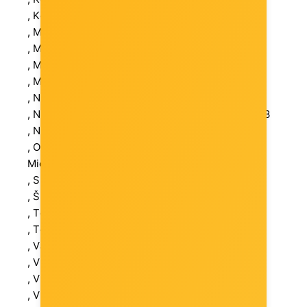
, Količina u pakiranju: 1
, Max. radna temperatura: 40 °C
, Max. radna vlažnost: 90 %
, Min. radna temperatura okoline: 0 °C
, Min. radna vlažnost: 10 %
, Neto težina (kg): 0.03 kg
, Networking Compliant Standards: Bluetooth 5.3
, Number of Ports: 1
, Operativni sustavi: Microsoft Windows 7,
Microsoft Windows 8.1, Microsoft Windows 10
, Sučelje: USB 2.0
, Širina (mm): 6.8 mm
, Težina kartona: 0.01 kg
, Težina plastike: 0.02 kg
, Validacija jamstva: Serijski broj
, Visina (mm): 18.9 mm
, Vrsta mreže: USB Adapter
, Vrsta pakiranja: Box