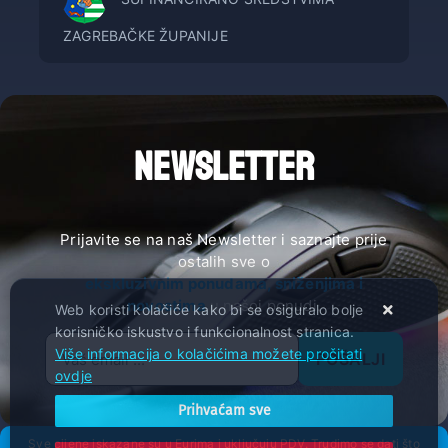
ZAGREBAČKE ŽUPANIJE
NEWSLETTER
Prijavite se na naš Newsletter i saznajte prije
ostalih sve o
ekskluzivnim ponudama, sniženjima i
novostima
u našoj ponudi.
Web koristi kolačiće kako bi se osiguralo bolje
korisničko iskustvo i funkcionalnost stranica.
Više informacija o kolačićima možete pročitati
POŠALJI
ovdje
Prihvaćam sve
Sve cijene iskazane su u Eurima i uključuju PDV. Trudimo se dati što