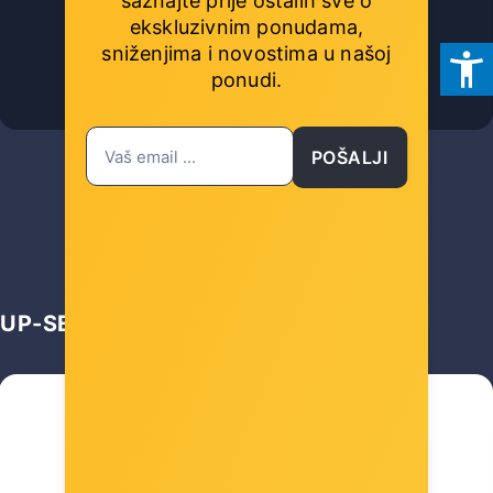
saznajte prije ostalih sve o
ekskluzivnim ponudama,
sniženjima i novostima
u našoj
ponudi.
Šifra: NVT-FAN-1X
-10%
Popust za gotovinu
POŠALJI
19,00 €
UP-SELL