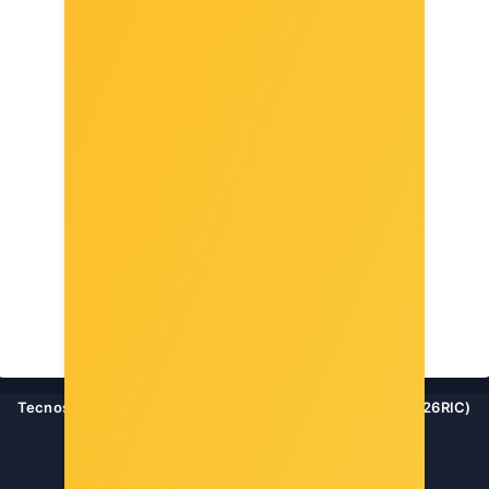
Tecnosteel staklena vrata za zidne ormare 22U, siva (FP9126RIC)