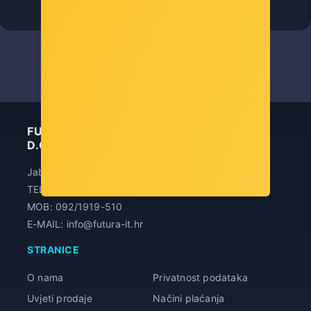
Šifra: 53230
-10%
Popust za gotovinu
30,00 €
FUTURA INFORMATIČKA TEHNOLOGIJA
D.O.O.
Jablanska 19, 10000 Zagreb
TEL: 01/7787-044
MOB: 092/1919-510
E-MAIL: info@futura-it.hr
STRANICE
O nama
Privatnost podataka
Uvjeti prodaje
Načini plaćanja