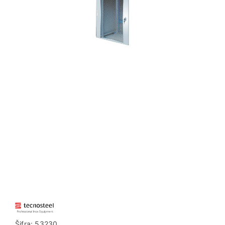
Šifra:
53230