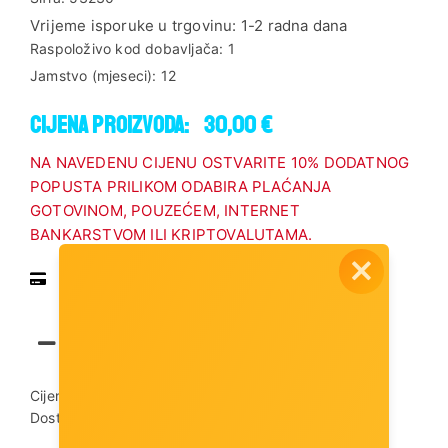
Vrijeme isporuke u trgovinu:
1-2 radna dana
Raspoloživo kod dobavljača:
1
Jamstvo (mjeseci):
12
Cijena proizvoda:
30,00 €
NA NAVEDENU CIJENU OSTVARITE 10% DODATNOG
POPUSTA PRILIKOM ODABIRA PLAĆANJA
GOTOVINOM, POUZEĆEM, INTERNET
BANKARSTVOM ILI KRIPTOVALUTAMA.
Pregled vrsta plaćanja
Dodaj u košaricu
Cijena dostave:
3,00 €
Dostupnost artikla:
Artikl je dostupan