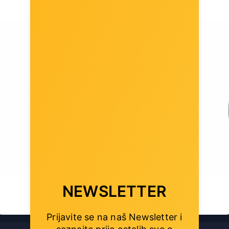
NEWSLETTER
Prijavite se na naš Newsletter i
NaviaTec 120mm ventilator za mrežni ormar