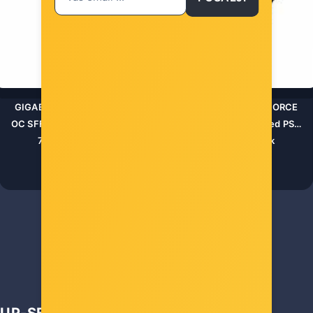
GIGABYTE Video Card NVIDIA GeForce RTX 5070 WINDFORCE
OC SFF 12G (12GB GDDR7/192bit, PCI-E 5.0, Recommended PSU
750W, 16Pin Power connector, 3x DP, 1x HDMI) Black
Šifra: GV-N5070WF3OC-12GD
-10%
Popust za gotovinu
1.048,00 €
UP-SELL