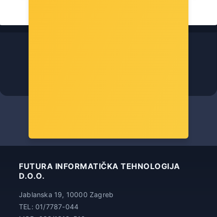
Roline adapter USB-C - DisplayPort v1.2, M/F, 0.1m
Šifra: 12.03.3220
-10%
Popust za gotovinu
27,00 €
FUTURA INFORMATIČKA TEHNOLOGIJA
D.O.O.
Jablanska 19, 10000 Zagreb
TEL: 01/7787-044