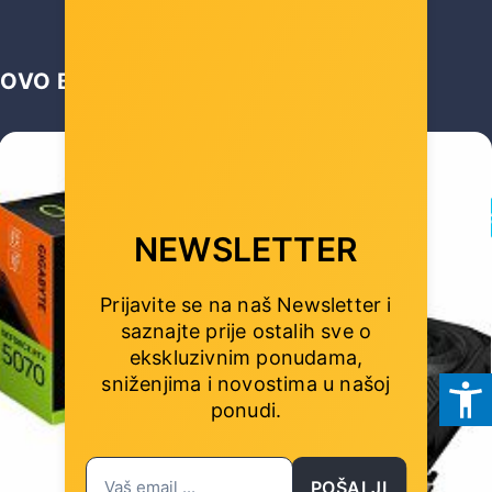
OVO BI VAS MOGLO ZANIMATI …
ODM
NEWSLETTER
Prijavite se na naš Newsletter i
saznajte prije ostalih sve o
ekskluzivnim ponudama,
sniženjima i novostima
u našoj
ponudi.
POŠALJI