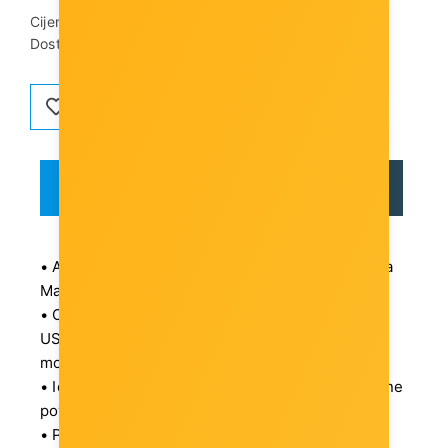
Cijena dostave:
3,00 €
Dostupnost artikla:
Artikl je dostupan
OPIS
RECENZIJE
• Adapter USB 3.1 Type C na DisplayPort (DP) za
MacBook
• Omogućuje povezivanje MacBook uređaja s
USB-C priključkom na bilo koji DisplayPort
monitor ili projektor
• Idealno za zrcaljenje zaslona ili proširenje radne
površine
• Prijenosan dizajn – kompaktan i lagan za