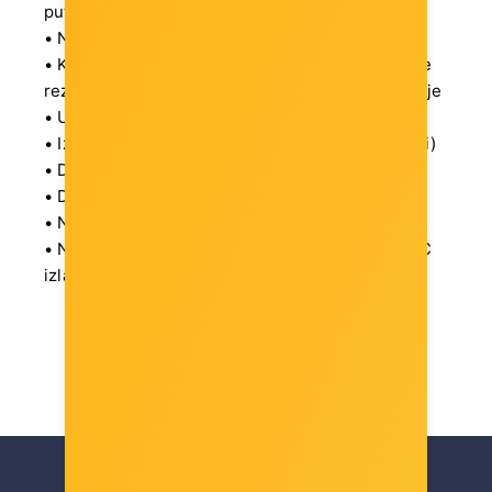
putovanja
• Ne zahtijeva dodatni izvor napajanja
• Kompatibilan s DisplayPort 1.2 – podržava veće
rezolucije, brži osvježavajući interval i dublje boje
• Ulazni priključak (PC): USB Type C (muški)
• Izlazni priključak (Display): DisplayPort (ženski)
• Duljina kabela: cca 10 cm
• DisplayPort verzija: 1.2
• Napajanje: nije potrebno dodatno napajanje
• Namjena: za MacBook i druge uređaje s USB-C
izlazom