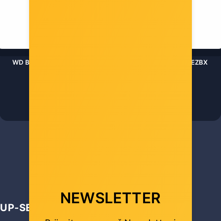
WD Blue WD20EZBX 2TB, 3,5", 256MB, 7200 rpm WD20EZBX
Šifra: wd-20ezbx-256
-10%
Popust za gotovinu
160,00 €
NEWSLETTER
UP-SELL