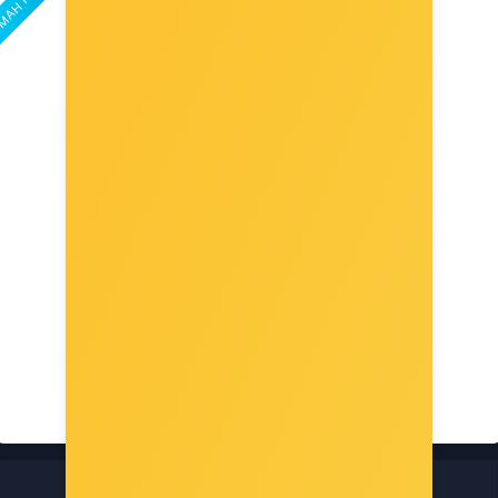
CPU hladnjak ID-Cooling SE-214-XT V2