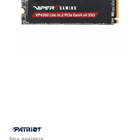
Šifra:
46419816