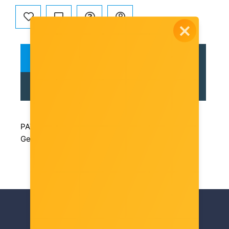
OPIS
RECENZIJE
TEHNIČKE SPECIFIKACIJE
PATRIOT Viper VP4300 Lite 1TB M.2 2280 PCIe