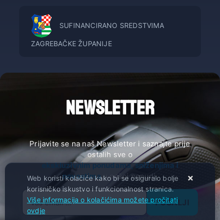
SUFINANCIRANO SREDSTVIMA
ZAGREBAČKE ŽUPANIJE
NEWSLETTER
Prijavite se na naš Newsletter i saznajte prije
ostalih sve o
ekskluzivnim ponudama, sniženjima i
novostima
u našoj ponudi.
Web koristi kolačiće kako bi se osiguralo bolje
korisničko iskustvo i funkcionalnost stranica.
Više informacija o kolačićima možete pročitati
POŠALJI
ovdje