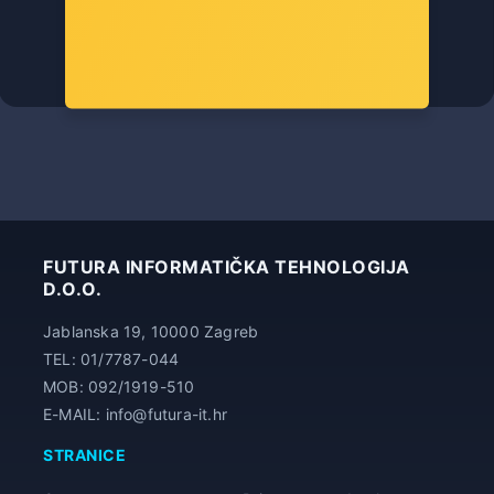
Šifra: SE-214-XTV2
-10%
Popust za gotovinu
27,78 €
FUTURA INFORMATIČKA TEHNOLOGIJA
D.O.O.
Jablanska 19, 10000 Zagreb
TEL: 01/7787-044
MOB: 092/1919-510
E-MAIL: info@futura-it.hr
STRANICE