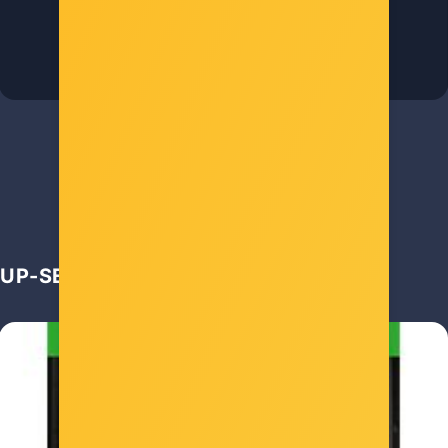
Šifra: COL-9334
-10%
Popust za gotovinu
22,00 €
UP-SELL