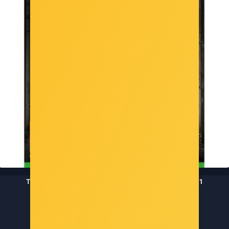
Tom Clancy's The Division 2 (Xone) - 3307216080701
Šifra: COL-1284