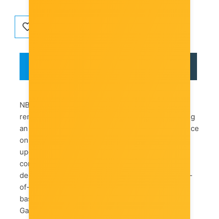
OPIS
RECENZIJE
NBA 2K21 is the latest title in the world-
renowned, best-selling NBA 2K series, delivering
an industry-leading sports video game experience
on Playstation 4. With extensive improvements
upon its best-in-class graphics and gameplay,
competitive and community online features, and
deep, varied game modes, NBA 2K21 offers one-
of-a-kind immersion into all facets of NBA
basketball and culture - where Everything is
Game. Preorder to receive bonus in-game