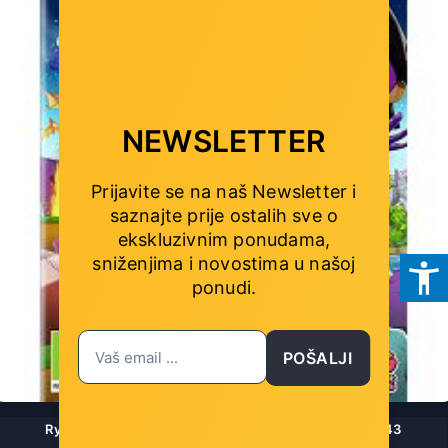
NEWSLETTER
Prijavite se na naš Newsletter i
saznajte prije ostalih sve o
ekskluzivnim ponudama,
sniženjima i novostima
u našoj
ponudi.
POŠALJI
Ryan's Rescue Squad (Playstation 4) - 5060528036443