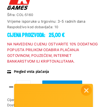
Šifra:
COL-5160
Vrijeme isporuke u trgovinu:
3-5 radnih dana
Raspoloživo kod dobavljača:
10
Cijena proizvoda:
25,00 €
NA NAVEDENU CIJENU OSTVARITE 10% DODATNOG
POPUSTA PRILIKOM ODABIRA PLAĆANJA
GOTOVINOM, POUZEĆEM, INTERNET
BANKARSTVOM ILI KRIPTOVALUTAMA.
Pregled vrsta plaćanja
Dodaj u košaricu
Cijena dostave:
3,00 €
Dostupnost artikla:
Artikl je dostupan