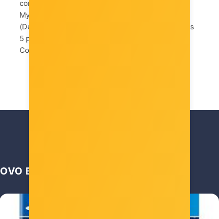
content, includin 5000 Virtual Currency 5000
MyTEAM Points 10 MyTEAM Promo packs
(Delivered one a week) 9 MyCAREER Skill Boosts
5 pair Shoe Collection Cover Athlete Digital
Collection
OVO BI VAS MOGLO ZANIMATI …