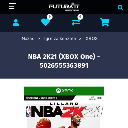
0
0
Nazad
Igre za konzole
XBOX
NBA 2K21 (XBOX One) -
5026555363891