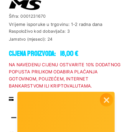
Šifra:
0001231670
Vrijeme isporuke u trgovinu:
1-2 radna dana
Raspoloživo kod dobavljača:
3
Jamstvo (mjeseci):
24
Cijena proizvoda:
18,00 €
NA NAVEDENU CIJENU OSTVARITE 10% DODATNOG
POPUSTA PRILIKOM ODABIRA PLAĆANJA
GOTOVINOM, POUZEĆEM, INTERNET
BANKARSTVOM ILI KRIPTOVALUTAMA.
Pregled vrsta plaćanja
Dodaj u košaricu