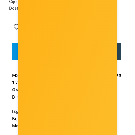
Cijena dostave:
3,00 €
Dostupnost artikla:
Artikl je dostupan
OPIS
RECENZIJE
MS NOTE D115 notebook torba, 15.6, crne boje, sa
Osnovne karakteristike:
Dimenzije: 15,6
Izgled:
Boja: Crna