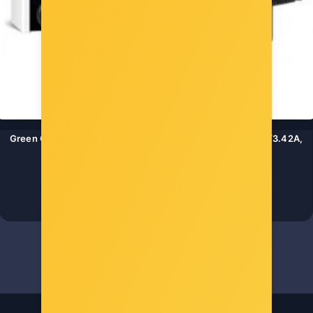
Green Cell (AD41P) AC Adapter za Asus X Series 65W, 19V/3.42A,
4.0mm-1.35mm
Šifra: 46748
-10%
Popust za gotovinu
18,00 €