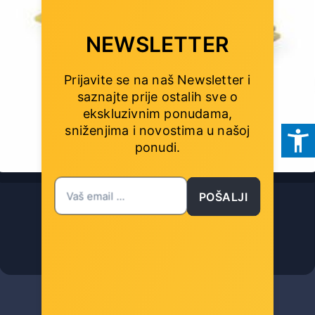
NEWSLETTER
Prijavite se na naš Newsletter i
saznajte prije ostalih sve o
ekskluzivnim ponudama,
sniženjima i novostima
u našoj
ponudi.
Gembird Notebook analyser card
POŠALJI
Šifra: GEM-CHM-05
-10%
Popust za gotovinu