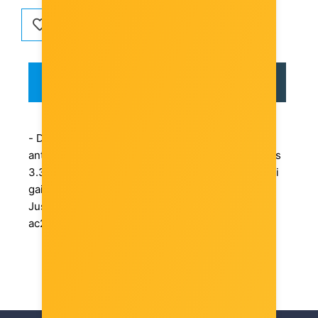
OPIS
RECENZIJE
- Dual-band 2.4GHz / 5 GHz screw-on outdoor
antenna with RP-SMA male connectors. Provides
3.3 dBi gain for the 2.4 GHz band and 5.5-7.1 dBi
gain for the 5 GHz band.
Just add two of HGO-antenna-OUT to NetMetal
ac2 to have powerful Dual-Band Outdoor AP!