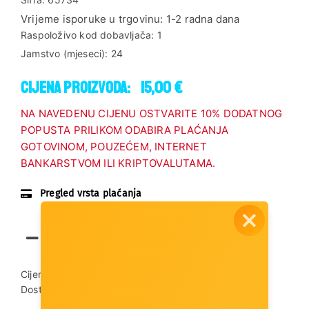
Vrijeme isporuke u trgovinu:
1-2 radna dana
Raspoloživo kod dobavljača:
1
Jamstvo (mjeseci):
24
Cijena proizvoda:
15,00 €
NA NAVEDENU CIJENU OSTVARITE 10% DODATNOG
POPUSTA PRILIKOM ODABIRA PLAĆANJA
GOTOVINOM, POUZEĆEM, INTERNET
BANKARSTVOM ILI KRIPTOVALUTAMA.
Pregled vrsta plaćanja
Dodaj u košaricu
Cijena dostave:
3,00 €
Dostupnost artikla:
Artikl je dostupan