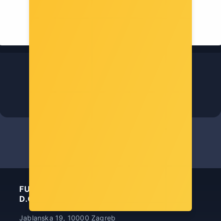
MikroTik 24V, 2A Power Adapter
Šifra: MIK-GM-2420
-10%
Popust za gotovinu
15,00 €
FUTURA INFORMATIČKA TEHNOLOGIJA
D.O.O.
Jablanska 19, 10000 Zagreb