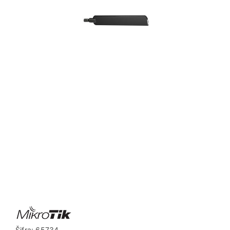
Šifra:
65734