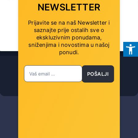
NEWSLETTER
Prijavite se na naš Newsletter i
saznajte prije ostalih sve o
ekskluzivnim ponudama,
sniženjima i novostima
u našoj
ponudi.
Mikrotik RBWMK Wall Mount Kit za RB2011
POŠALJI
Šifra: 35885
-10%
Popust za gotovinu
6,00 €