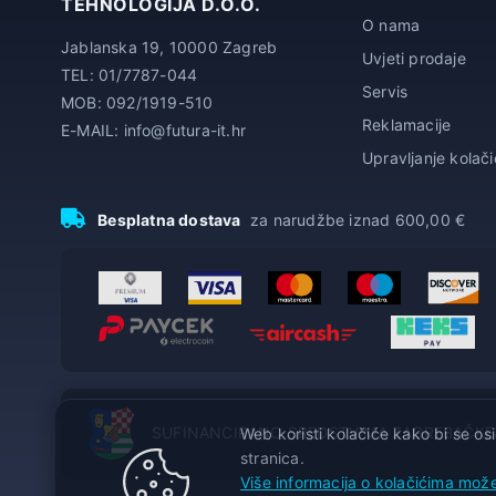
TEHNOLOGIJA D.O.O.
O nama
Jablanska 19, 10000 Zagreb
Uvjeti prodaje
TEL: 01/7787-044
Servis
MOB: 092/1919-510
Reklamacije
E-MAIL: info@futura-it.hr
Upravljanje kolač
Besplatna dostava
za narudžbe iznad 600,00 €
SUFINANCIRANO SREDSTVIMA ZAGREBAČKE
Web koristi kolačiće kako bi se osi
stranica.
Više informacija o kolačićima može