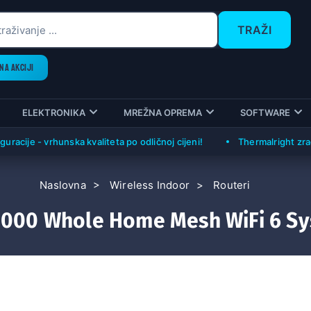
TRAŽI
NA AKCIJI
ELEKTRONIKA
MREŽNA OPREMA
SOFTWARE
je - vrhunska kvaliteta po odličnoj cijeni!
Thermalright zračni hl
Naslovna
Wireless Indoor
Routeri
000 Whole Home Mesh WiFi 6 Sy