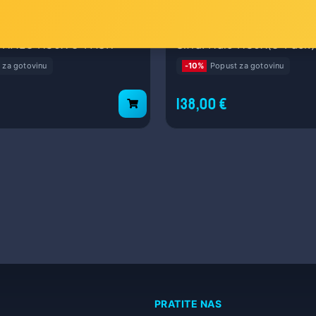
i 6 System (3-Pack)
Whole Home Mesh WiFi 6,
574Mbps/2402Mbps (2.4G
C-HALO H80X 3-PACK
Šifra: Halo H80X(3-Pack)
802.11ax/n/b/g 2.4 
802.11ax/ac/n/a 5 GHz,
 za gotovinu
-10%
Popust za gotovinu
Mercusys app
138,00 €
PRATITE NAS