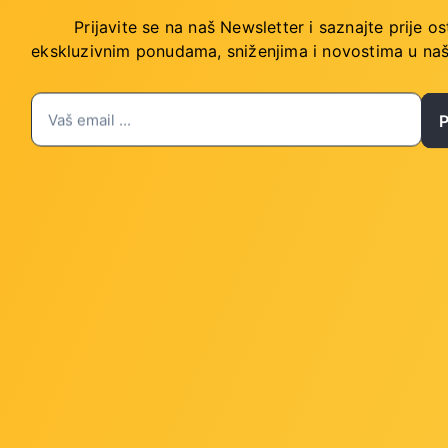
Prijavite se na naš Newsletter i saznajte prije os
-Port 10 100Mbps Desktop
TP-Link 4G 300 Mbps Wi-
ekskluzivnim ponudama, sniženjima i novostima
u naš
tch with 4-Port PoE
Router
-LS105LP
Šifra: TPL-TL-MR100-O
 za gotovinu
-10%
Popust za gotovinu
78,00 €