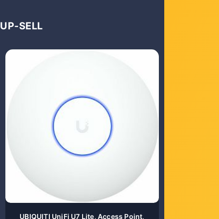
UP-SELL
UBIQUITI UniFi U7 Lite, Access Point,
Mercusys