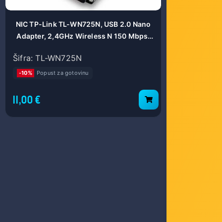
NIC TP-Link TL-WN725N, USB 2.0 Nano
TP-Link 5
Adapter, 2,4GHz Wireless N 150 Mbps,
Swi
Internal Antenna, Miniature design
Šifra: TL-WN725N
Šifra: TPL
18.6x15x7.1mm
-10%
Popust za gotovinu
-10%
Popust
11,00 €
26,00 €