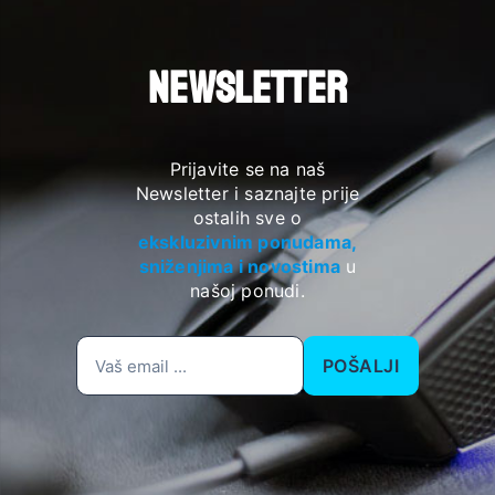
NEWSLETTER
Prijavite se na naš
Newsletter i saznajte prije
ostalih sve o
ekskluzivnim ponudama,
sniženjima i novostima
u
našoj ponudi.
POŠALJI