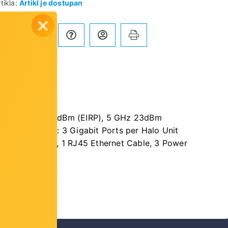
tikla:
Artikl je dostupan
Usporedi
wer: 2.4 GHz 20dBm (EIRP), 5 GHz 23dBm
m Interfaces: 3 Gigabit Ports per Halo Unit
lo H80X Units, 1 RJ45 Ethernet Cable, 3 Power