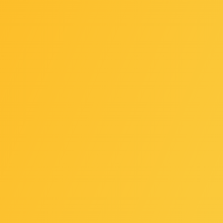
 AX3000 Whole Home Mesh
Mercusys Halo H80X(3-Pa