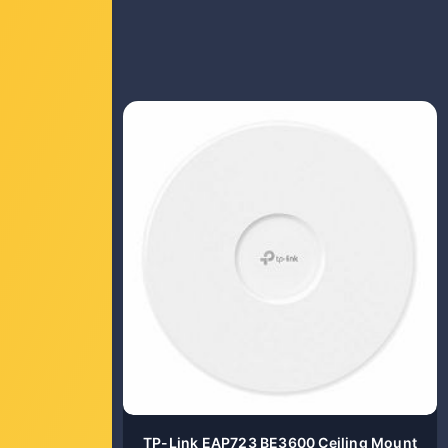
ck) AX3000
TP-Link EAP723 BE3600 Ceiling Mount