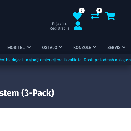
0
0
Prijavi se
Registracija
MOBITELI
OSTALO
KONZOLE
SERVIS
adnjaci - najbolji omjer cijene i kvalitete. Dostupni odmah na lageru!
stem (3-Pack)