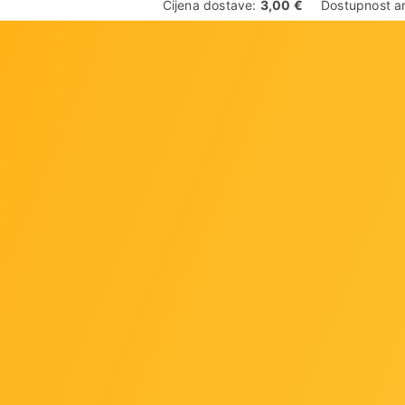
Cijena dostave:
3,00 €
Dostupnost ar
Dodaj u favorite
02 Mbps on 5 GHz, 574 Mbps on 2.4 GHz Transmission Po
A3 Mesh protocol: 802.11k v r Dimensions: 128 81 83.7 m
 Access Point Quality of Service Package Contents: 3 Ha