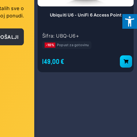
talih sve o
Fi Outdoor
Ubiquiti U6 - UniFi 6 Access Point
oj ponudi.
UTDOOR
Šifra: UBQ-U6+
POŠALJI
-10%
Popust za gotovinu
149,00 €