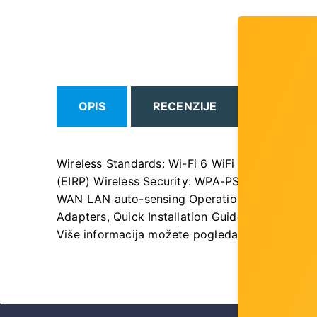
OPIS
RECENZIJE
Wireless Standards: Wi-Fi 6 WiFi Speeds: 24
(EIRP) Wireless Security: WPA-PSK WPA2-PSK WP
WAN LAN auto-sensing Operation Mode: Router,
Adapters, Quick Installation Guide
Više informacija možete pogledati
ovdje