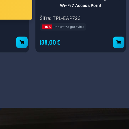
 Dual-Band
Wi-Fi 7 Access Point
Hz/5GHz),
Šifra: TPL-EAP723
GHz -
 3×G-LAN,
-10%
Popust za gotovinu
138,00 €