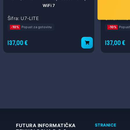
WiFi 7
WiF
Šifra: U7-LITE
Šifra: MR
-10%
Popust za gotovinu
-10%
Popust
137,00 €
137,00 €
FUTURA INFORMATIČKA
STRANICE