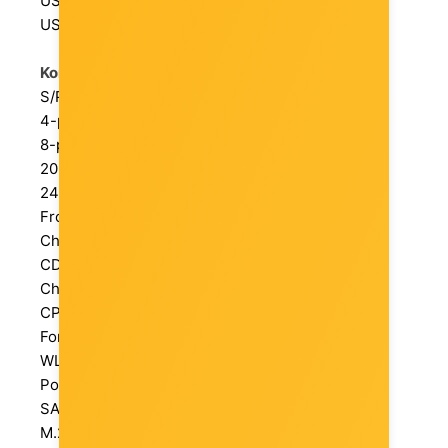
USB 2.0: 0
USB 3.0: 0
Konektori:
S/PDIF Out: Y
4-pin ATX 12V Power: n/a
8-pin ATX 12V Power: Y
20-pin ATX Power: n/a
24-pin ATX Power: Y
Front panel audio: Y
Chasis Intrusion: n/a
CD Audio In: n/a
Chasis Fan Power: 4
CPU Fan Power: 2
Format ploče: ATX
WLAN connector: 1
Podrška za integrirani grafičk: Y
SATA Express: n/a
M.2: 5