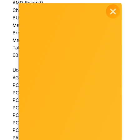
AMD Ryzen 9
Chipset (N): AMD X870E
BUS[MHz]: 1000
Memorija: DDR5
Broj utora: 4
Max. memorije [GB]: 192
Takt memorije [MHz]: 5200, 5400, 5600, 5800,
6000
Utori:
AGP 4x/8x: n/a
PCI: n/a
PCIe 3.0 x16: 0
PCIe x16: n/a
PCIe x8: n/a
PCIe x4: n/a
PCIe x1: n/a
PCI-X: n/a
PATA: n/a