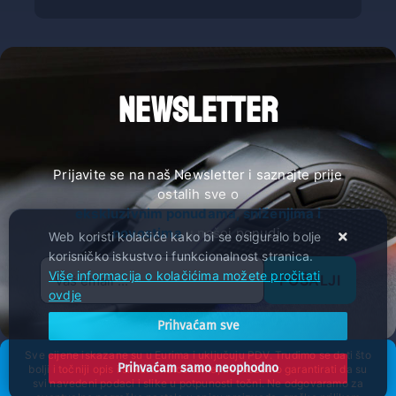
NEWSLETTER
Prijavite se na naš Newsletter i saznajte prije
ostalih sve o
ekskluzivnim ponudama, sniženjima i
novostima
u našoj ponudi.
Web koristi kolačiće kako bi se osiguralo bolje
korisničko iskustvo i funkcionalnost stranica.
Više informacija o kolačićima možete pročitati
POŠALJI
ovdje
Prihvaćam sve
Sve cijene iskazane su u Eurima i uključuju PDV. Trudimo se dati što
Prihvaćam samo neophodno
bolji i točniji opis i sliku. Unatoč tome, ne možemo garantirati da su
svi navedeni podaci i slike u potpunosti točni. Ne odgovaramo za