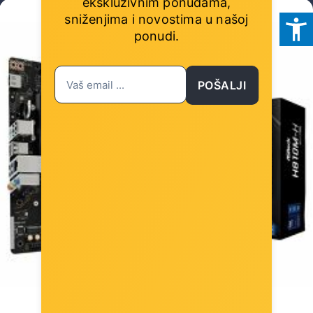
ekskluzivnim ponudama,
sniženjima i novostima
u našoj
ponudi.
POŠALJI