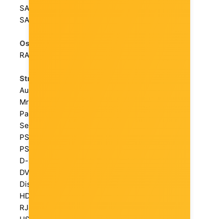
SATA II: n/a
SATA3: 4
Ostale karakteristike:
RAID: 0, 1, 1+0
Stražnji panel:
Audio: 8-kanalni audio
Mreža: 1x 2.5Gb Ethernet
Parallel: n/a
Serial: n/a
PS/2 mouse: n/a
PS/2 keyboard: n/a
D-sub: n/a
DVI: n/a
Display Port: n/a
HDMI: 1
RJ45: 2