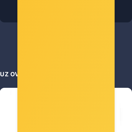
Šifra: 0001379736
-10%
Popust za gotovinu
666,00 €
UZ OVAJ ARTIKL UZELI SU JOŠ...