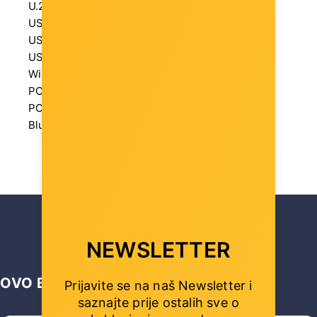
U.2: n/a
USB 3.1: 0
USB 3.1: 4
USB 3.2: 8
Wireless: Wi-Fi 6E
PCIe 5.0 x16: 2
PCIe 4.0 x1: 1
NEWSLETTER
OVO BI VAS MOGLO ZANIMATI …
Prijavite se na naš Newsletter i
saznajte prije ostalih sve o