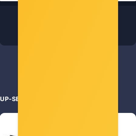
Asrock Intel LGA1851 H810M-H
Šifra: ASR-H810M-H
-10%
Popust za gotovinu
90,00 €
UP-SELL