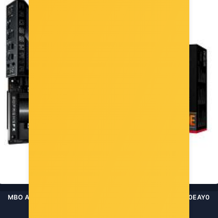
MBO AM5 AS ROG CROSSHAIR X870E HERO 90MB1IE0-M0EAY0