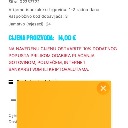
Šifra:
02352722
Vrijeme isporuke u trgovinu:
1-2 radna dana
Raspoloživo kod dobavljača:
3
Jamstvo (mjeseci):
24
Cijena proizvoda:
14,00 €
NA NAVEDENU CIJENU OSTVARITE 10% DODATNOG
POPUSTA PRILIKOM ODABIRA PLAĆANJA
GOTOVINOM, POUZEĆEM, INTERNET
BANKARSTVOM ILI KRIPTOVALUTAMA.
Pregled vrsta plaćanja
Dodaj u košaricu
Cijena dostave:
3,00 €
Dostupnost artikla:
Artikl je dostupan