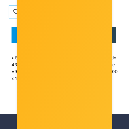
OPIS
RECENZIJE
• Single ARM zidni nosač • Podržava TV od 13” do
43”• Omogućuje nagib od +5° do -12°, zakretanje
±90°, podešavanje razine ±3° • VESA: 75 x 75, 100
x 100, 200 x 100, 200 x 200 • Nosivost do 20 kg