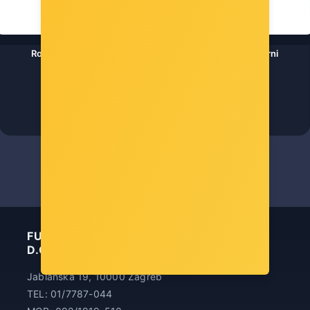
Roline VALUE zidni nosač za monitor, 1 spoj, do 8kg, crni
Šifra: 17.99.1120
-10%
Popust za gotovinu
14,00 €
FUTURA INFORMATIČKA TEHNOLOGIJA
D.O.O.
Jablanska 19, 10000 Zagreb
TEL: 01/7787-044