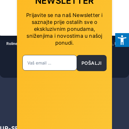
NEWSLETTER
Prijavite se na naš Newsletter i
saznajte prije ostalih sve o
ekskluzivnim ponudama,
sniženjima i novostima
u našoj
ponudi.
Roline VALUE zidni nosač za TV 32"-55", nosivost do 35kg, Low
Profile, crni
POŠALJI
Šifra: 17.99.1202
-10%
Popust za gotovinu
10,00 €
UP-SELL