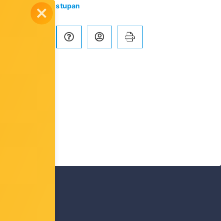
tikla:
Artikl je dostupan
Usporedi