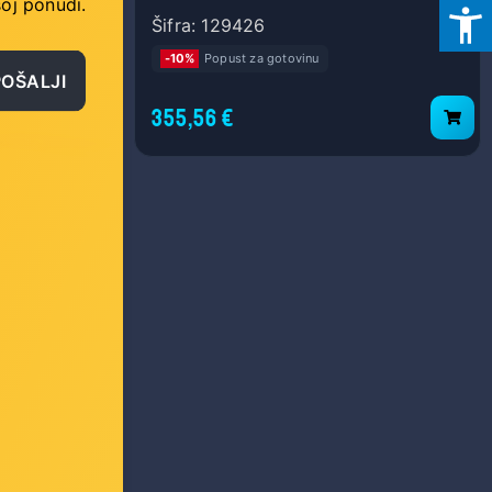
oj ponudi.
Šifra: 129426
-10%
Popust za gotovinu
POŠALJI
355,56 €