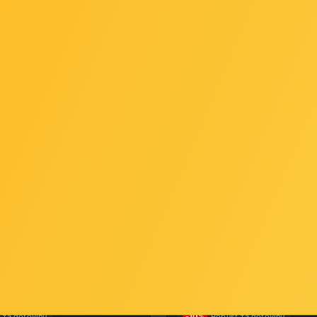
SPOLOŽIVO
yzen 7 7800X3D TRAY (bez
AMD Ryzen 9 7900X - 4.70/
 hladnjaka) 100-000000910
Cores/24 Threads), Soc
Radeon Graphics, 170W, be
426
Šifra: 62900
 za gotovinu
-10%
Popust za gotovinu