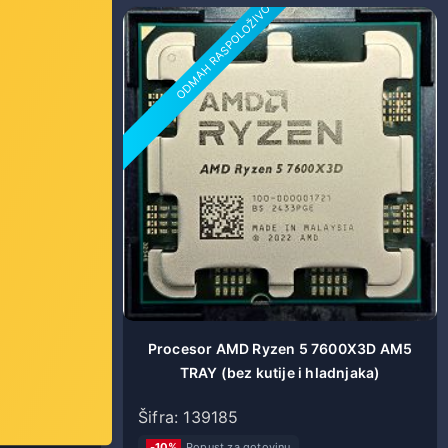
ODMAH RASPOLOŽIVO
5.40GHz (12
Procesor AMD Ryzen 5 7600X3D AM5
ket AM5,
TRAY (bez kutije i hladnjaka)
z hladnjaka
Šifra: 139185
-10%
Popust za gotovinu