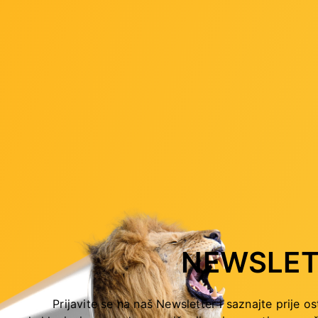
NEWSLET
n 5 5600 (3.50/4.40GHz),
AMD Ryzen 7 9700X, 
Prijavite se na naš Newsletter i saznajte prije os
M4, 35MB cache, 65W, sa
3,8GHz/5,5GHz, 32MB, 