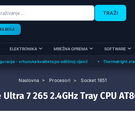
TRAŽI
NA AKCIJI
ELEKTRONIKA
MREŽNA OPREMA
SOFTWARE
e - vrhunska kvaliteta po odličnoj cijeni!
Thermalright zračni hla
Naslovna
Procesori
Socket 1851
e Ultra 7 265 2.4GHz Tray CPU AT