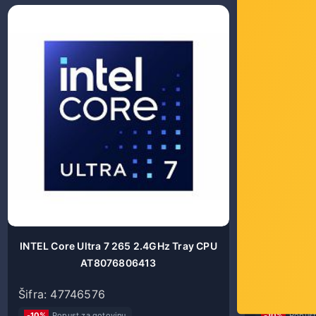
ODMAH RA
INTEL Core Ultra 7 265 2.4GHz Tray CPU
AMD AM5 R
AT8076806413
kutije i
Šifra: 47746576
Šifra: 129
-10%
Popust za gotovinu
-10%
Popust