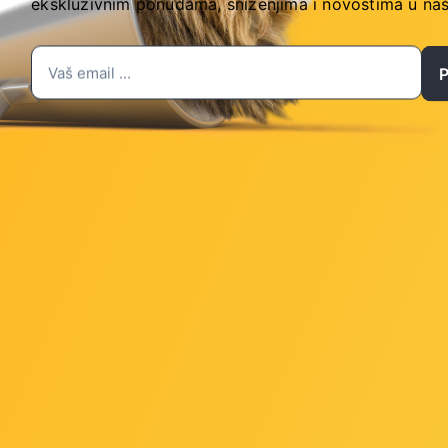
ekskluzivnim ponudama, sniženjima i novostima
u naš
th Stealth hladnjakom
100001404WOF
84
Šifra: amd-r7-9700x
 za gotovinu
-10%
Popust za gotovinu
350,00 €