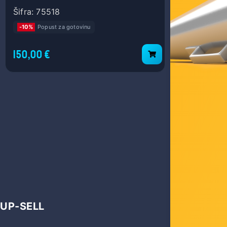
hladnjaka, TRAY
Wrai
Šifra: 75518
Šifra: 583
-10%
Popust za gotovinu
-10%
Popust
150,00 €
172,00 €
UP-SELL