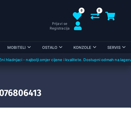
0
0
Prijavi se
Registracija
MOBITELI
OSTALO
KONZOLE
SERVIS
dnjaci - najbolji omjer cijene i kvalitete. Dostupni odmah na lageru!
8076806413