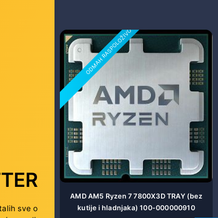
ODMAH RASPOLOŽIVO
TER
8C/16T
AMD AM5 Ryzen 7 7800X3D TRAY (bez
talih sve o
AM5 100-
kutije i hladnjaka) 100-000000910