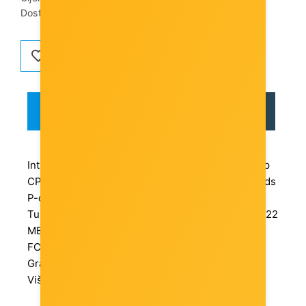
Dostupnost artikla:
Artikl je dostupan
OPIS
RECENZIJE
Intel BX80768225 Intel Core Ultra 5 225 Desktop
CPU (Arrow Lake S2) 10 Cores (6P 4E) 10 Threads
P-core Base 3.3 GHz, E-core Base 2.7 GHz, Max
Turbo up to 4.9 GHz L3 Cache 20 MB, L2 Cache 22
MB 65 W Base Power, 121 W Max Turbo Power
FCLGA1851 Boxed, with cooler Integrated Intel
Graphics
Više informacija možete pogledati
ovdje