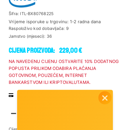
Šifra:
ITL-BX80768225
Vrijeme isporuke u trgovinu:
1-2 radna dana
Raspoloživo kod dobavljača:
9
Jamstvo (mjeseci):
36
Cijena proizvoda:
229,00 €
NA NAVEDENU CIJENU OSTVARITE 10% DODATNOG
POPUSTA PRILIKOM ODABIRA PLAĆANJA
GOTOVINOM, POUZEĆEM, INTERNET
BANKARSTVOM ILI KRIPTOVALUTAMA.
Pregled vrsta plaćanja
Dodaj u košaricu
Cijena dostave:
3,00 €