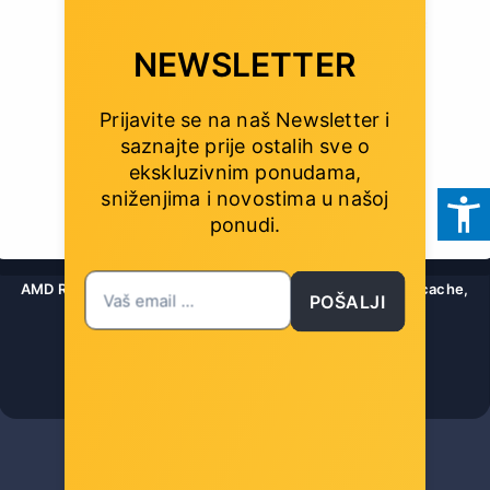
NEWSLETTER
Prijavite se na naš Newsletter i
saznajte prije ostalih sve o
ekskluzivnim ponudama,
sniženjima i novostima
u našoj
ponudi.
AMD Ryzen 5 5600 (3.50/4.40GHz), Socket AM4, 35MB cache,
POŠALJI
65W, bez hladnjaka, TRAY
Šifra: 75518
-10%
Popust za gotovinu