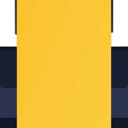
Intel Core Ultra 5 Processor 225 Soc 1851
Šifra: ITL-BX80768225
-10%
Popust za gotovinu
229,00 €