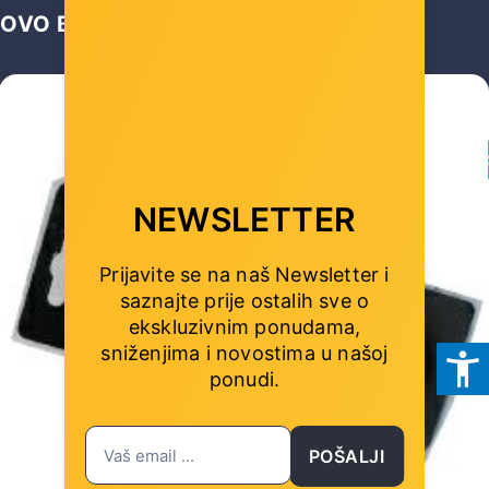
OVO BI VAS MOGLO ZANIMATI …
ODM
NEWSLETTER
Prijavite se na naš Newsletter i
saznajte prije ostalih sve o
ekskluzivnim ponudama,
sniženjima i novostima
u našoj
ponudi.
POŠALJI