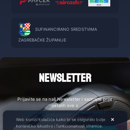
SUFINANCIRANO SREDSTVIMA
ZAGREBAČKE ŽUPANIJE
NEWSLETTER
Prijavite se na naš Newsletter i saznajte prije
ostalih sve o
ekskluzivnim ponudama, sniženjima i
novostima
u našoj ponudi.
Web koristi kolačiće kako bi se osiguralo bolje
korisničko iskustvo i funkcionalnost stranica.