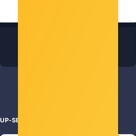
Xilence termalna pasta Silver Tim (1.5g)
Šifra: 36211
-10%
Popust za gotovinu
6,00 €
UP-SELL