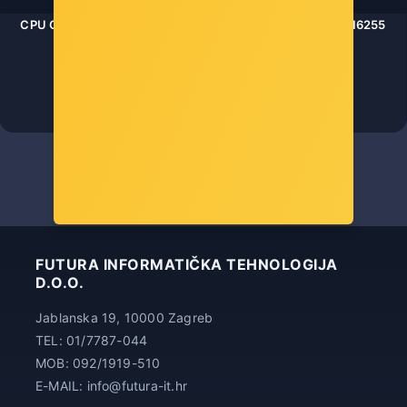
CPU COOLER - REDRAGON HUDUR CC-2188 - 6950376716255
Šifra: COL-16071
-10%
Popust za gotovinu
70,00 €
FUTURA INFORMATIČKA TEHNOLOGIJA
D.O.O.
Jablanska 19, 10000 Zagreb
TEL: 01/7787-044
MOB: 092/1919-510
E-MAIL: info@futura-it.hr