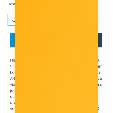
Dostupnost artikla:
Artikl je dostupan
OPIS
RECENZIJE
Hladnjak s dva tornja pruža savršenu kombinaciju
tihog hlađenja i izvrsne kompatibilnosti s različitim
kućištima. Njegov 3-pinski konektor (+5V-D -G) s
ARGB SYNC tehnologijom omogućuje zapanjujuću
vizualizaciju boja za vaše računalo. Konfiguracija s
jednim ventilatorom s asimetričnim rasporedom
osigurava potpunu kompatibilnost s AMD
uređajima i Intelovim utičnicama. Uključuje
ventilator od 120 mm i pametnu PWM kontrolu. S