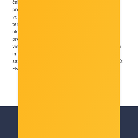
čak šest toplinskih cijevi u izravnom kontaktu s
procesorom, osigurava izvrsnu toplinsku
vodljivost i održava vaš procesor na optimalnoj
temperaturi. Ventilator radi brzinom do 1800
okretaja u minuti, uz protok zraka od 68CFM i
preporučenu snagu do 200W TDP. Hladnjak je
visok otprilike 168 mm, pa prije kupnje provjerite
imate li dovoljno mjesta u kućištu. Kompatibilan
sa: Intel: LGA1156/1155/1151/1150/1200/1700 AMD:
FM2+/FM2/FM1/AM2/AM3+/AM3/AM4