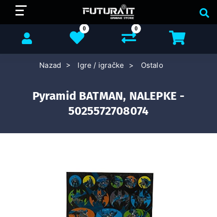
0
0
Nazad
Igre / igračke
Ostalo
Pyramid BATMAN, NALEPKE -
5025572708074