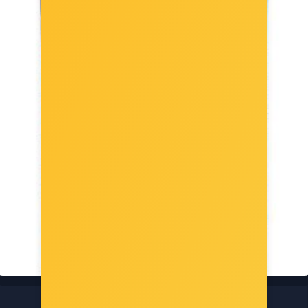
Pyramid SUPERMAN, POBARVANKA Z NALEPKAMI -