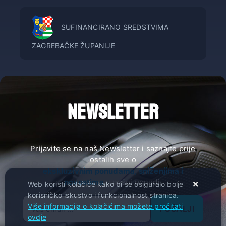
SUFINANCIRANO SREDSTVIMA
ZAGREBAČKE ŽUPANIJE
NEWSLETTER
Prijavite se na naš Newsletter i saznajte prije
ostalih sve o
ekskluzivnim ponudama, sniženjima i
novostima
u našoj ponudi.
Web koristi kolačiće kako bi se osiguralo bolje
korisničko iskustvo i funkcionalnost stranica.
Više informacija o kolačićima možete pročitati
POŠALJI
ovdje