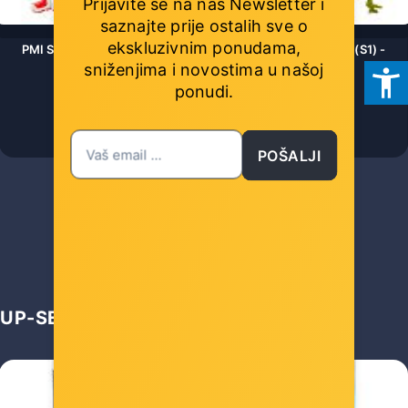
Prijavite se na naš Newsletter i
saznajte prije ostalih sve o
ekskluzivnim ponudama,
PMI SONIC PRIME- 1 PACK COLLECTIBLE FIGURE 6,5CM (S1) -
sniženjima i novostima
u našoj
ASSORTED - 7290117585337
ponudi.
Šifra: COL-16348
-10%
Popust za gotovinu
POŠALJI
3,00 €
UP-SELL