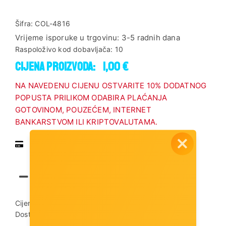
Šifra:
COL-4816
Vrijeme isporuke u trgovinu:
3-5 radnih dana
Raspoloživo kod dobavljača:
10
Cijena proizvoda:
1,00 €
NA NAVEDENU CIJENU OSTVARITE 10% DODATNOG
POPUSTA PRILIKOM ODABIRA PLAĆANJA
GOTOVINOM, POUZEĆEM, INTERNET
BANKARSTVOM ILI KRIPTOVALUTAMA.
Pregled vrsta plaćanja
Dodaj u košaricu
Cijena dostave:
3,00 €
Dostupnost artikla:
Artikl je dostupan