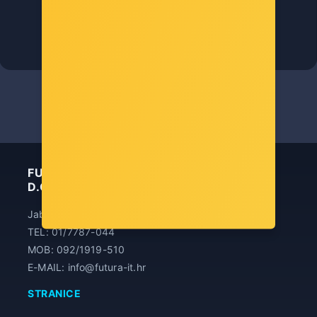
5025572654456
Šifra: COL-4811
-10%
Popust za gotovinu
1,00 €
FUTURA INFORMATIČKA TEHNOLOGIJA
D.O.O.
Jablanska 19, 10000 Zagreb
TEL: 01/7787-044
MOB: 092/1919-510
E-MAIL: info@futura-it.hr
STRANICE