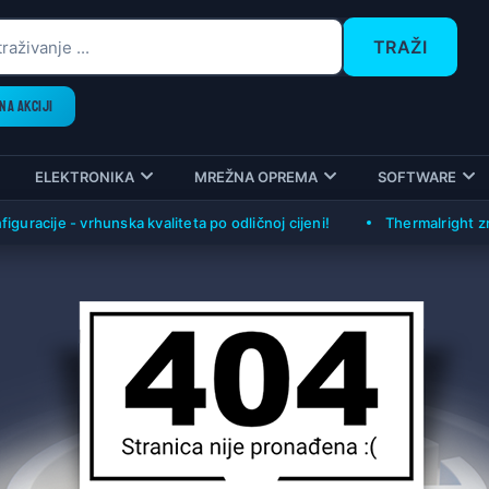
TRAŽI
NA AKCIJI
ELEKTRONIKA
MREŽNA OPREMA
SOFTWARE
uracije - vrhunska kvaliteta po odličnoj cijeni!
Thermalright zrač