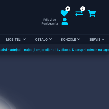
0
0
Prijavi se
Registracija
MOBITELI
OSTALO
KONZOLE
SERVIS
ni hladnjaci - najbolji omjer cijene i kvalitete. Dostupni odmah na lager