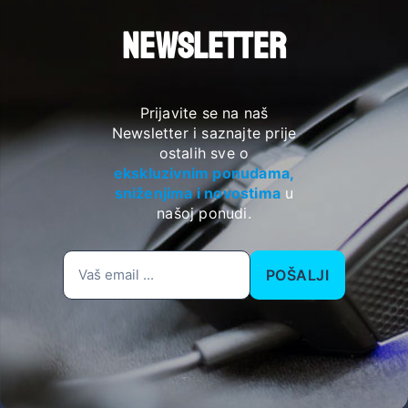
NEWSLETTER
Prijavite se na naš
Newsletter i saznajte prije
ostalih sve o
ekskluzivnim ponudama,
sniženjima i novostima
u
našoj ponudi.
POŠALJI