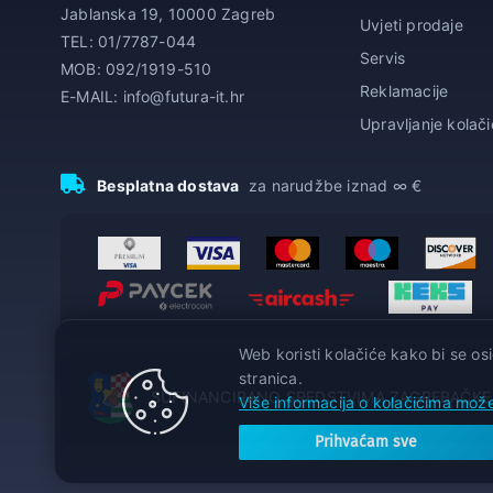
Jablanska 19, 10000 Zagreb
Uvjeti prodaje
TEL: 01/7787-044
Servis
MOB: 092/1919-510
Reklamacije
E-MAIL: info@futura-it.hr
Upravljanje kolač
Besplatna dostava
za narudžbe iznad ∞ €
Web koristi kolačiće kako bi se osi
stranica.
SUFINANCIRANO SREDSTVIMA ZAGREBAČKE
Više informacija o kolačićima može
Prihvaćam sve