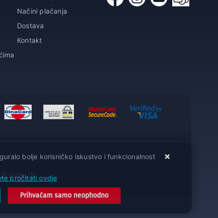
Načini plaćanja
Dostava
Kontakt
ićima
guralo bolje korisničko iskustvo i funkcionalnost
 ŽUPANIJE
te pročitati ovdje
Prihvaćam samo neophodno