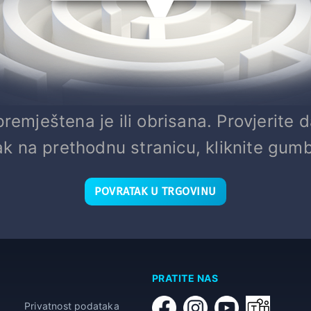
emještena je ili obrisana. Provjerite d
k na prethodnu stranicu, kliknite gum
POVRATAK U TRGOVINU
PRATITE NAS
Privatnost podataka