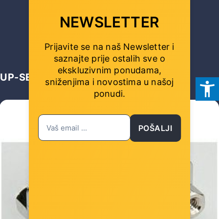
NEWSLETTER
4,00 €
Prijavite se na naš Newsletter i
saznajte prije ostalih sve o
ekskluzivnim ponudama,
UP-SELL
sniženjima i novostima
u našoj
ponudi.
POŠALJI