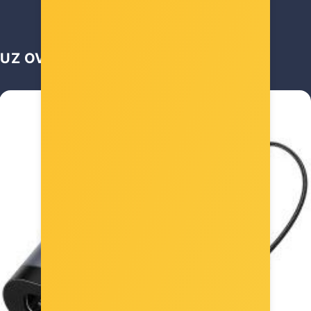
7,00 €
UZ OVAJ ARTIKL UZELI SU JOŠ...