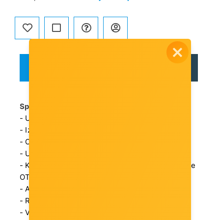
OPIS
RECENZIJE
Specifikacije
- Ulaz: USB-C 3.1 GEN1 muški
- Izlaz: USB 3.0 A ženski
- OTG funkcija
- USB 3.0 brzina do 5 Gbps
- Kapacitet 10 nf i otpornik od 5,1 k? za postizanje
OTG funkcije
- Aluminijsko kućište
- Remen protiv gubitka za privjesak
- Veličina proizvoda: 25,7 x 14,6 x 7,2 mm