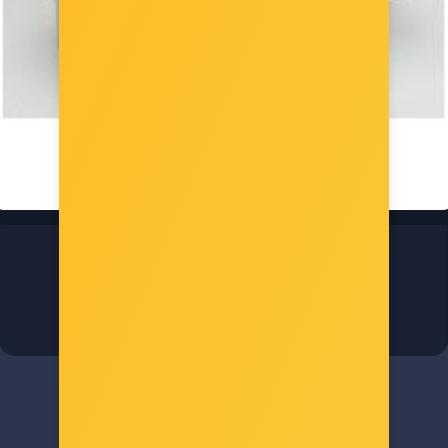
Roline Mini Gender Changer DB9, F/F
Šifra: 12.03.2030
-10%
Popust za gotovinu