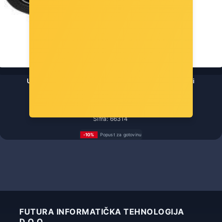
UGREEN adapter USB 3.1 C (Ž) na USB-A 3.0 (M), sivi
Šifra: 66314
-10%
Popust za gotovinu
10,00 €
FUTURA INFORMATIČKA TEHNOLOGIJA
D.O.O.