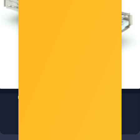
Roline adapter USB2.0, Tip A, F/F (Gender Changer)
Šifra: 12.03.2960
-10%
Popust za gotovinu