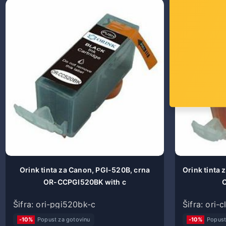
Orink tinta za Canon, PGI-520B, crna
Orink tinta 
OR-CCPGI520BK with c
C
Šifra: ori-pgi520bk-c
Šifra: ori-
-10%
Popust za gotovinu
-10%
Popust