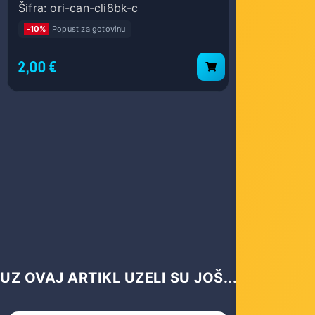
Šifra: ori-can-cli8bk-c
Šifra: ori-
-10%
Popust za gotovinu
-10%
Popust
2,00 €
2,00 €
UZ OVAJ ARTIKL UZELI SU JOŠ...