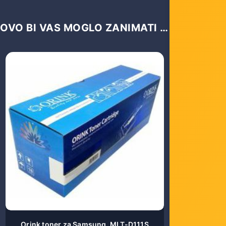
OVO BI VAS MOGLO ZANIMATI …
Orink toner za Samsung, MLT-D111S
Orink ton