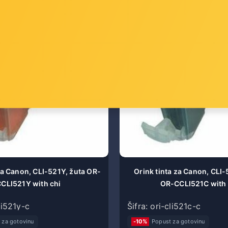
za Canon, CLI-521Y, žuta OR-
Orink tinta za Canon, CLI-
CLI521Y with chi
OR-CCLI521C with 
cli521y-c
Šifra: ori-cli521c-c
 za gotovinu
-10%
Popust za gotovinu