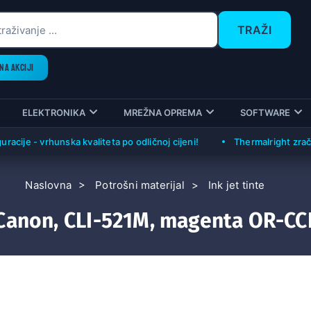
TRAŽI
NA AKCIJI
ELEKTRONIKA
MREŽNA OPREMA
SOFTWARE
- vrhunska kvaliteta po odličnoj cijeni!
Thermalright zračni hladn
Naslovna
Potrošni materijal
Ink jet tinte
 Canon, CLI-521M, magenta OR-CC