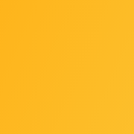
er za HP, 283X OR-LH283X
Orink toner za HP, 259X,