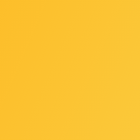
can-cli8m-c
Šifra: ori-can-cli8y-c
 za gotovinu
-10%
Popust za gotovinu
2,00 €