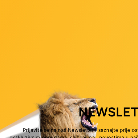
LHCF259X/N/C
hp-cf283x
Šifra: ori-hp-cf259x
 za gotovinu
-10%
Popust za gotovinu
20,00 €
NEWSLET
Prijavite se na naš Newsletter i saznajte prije os
ekskluzivnim ponudama, sniženjima i novostima
u naš