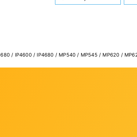
 IP3680 / IP4600 / IP4680 / MP540 / MP545 / MP620 / 
CLI521M, orginalni naziv modela: PGI-521M
oručene MPC možete provjeriti
ovdje
.