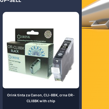
UP-SELL
Orink tinta za Canon, CLI-8BK, crna OR-
Orink tint
CLI8BK with chip
O