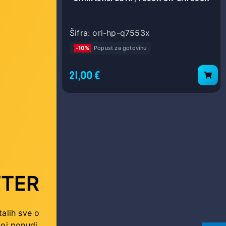
Šifra: ori-hp-q7553x
-10%
Popust za gotovinu
21,00 €
TER
talih sve o
oj ponudi.