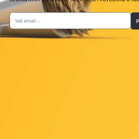
a za Canon, CLI-8M, magenta
Orink tinta za Canon, CLI-
R-CLI8M with chip
CLI8Y with chip