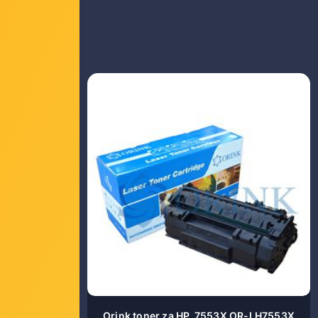
 bez čipa
Orink toner za HP, 7553X OR-LH7553X