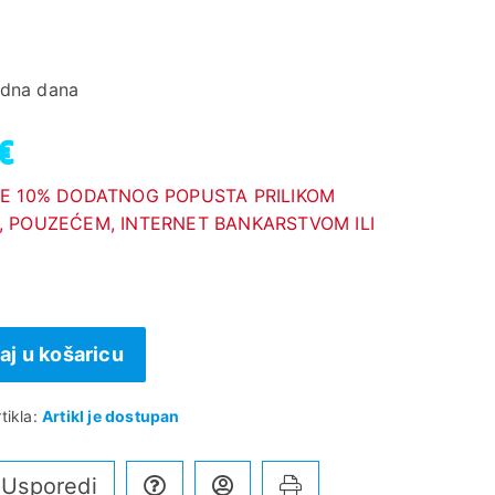
adna dana
 €
E 10% DODATNOG POPUSTA PRILIKOM
 POUZEĆEM, INTERNET BANKARSTVOM ILI
aj u košaricu
tikla:
Artikl je dostupan
Usporedi