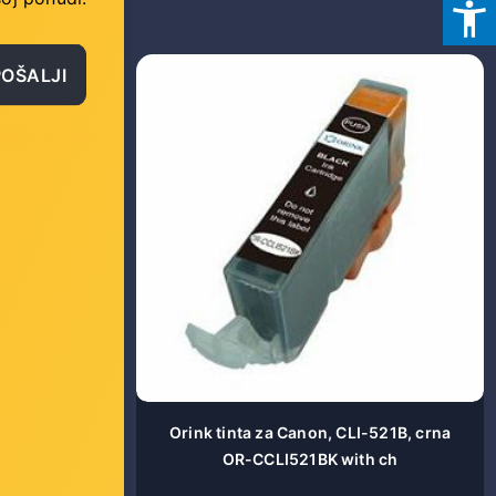
POŠALJI
8Y, žuta OR-
Orink tinta za Canon, CLI-521B, crna
OR-CCLI521BK with ch