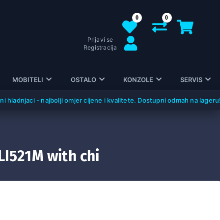
0
0
Prijavi se
Registracija
MOBITELI
OSTALO
KONZOLE
SERVIS
jaci - najbolji omjer cijene i kvalitete. Dostupni odmah na lageru!
LI521M with chi