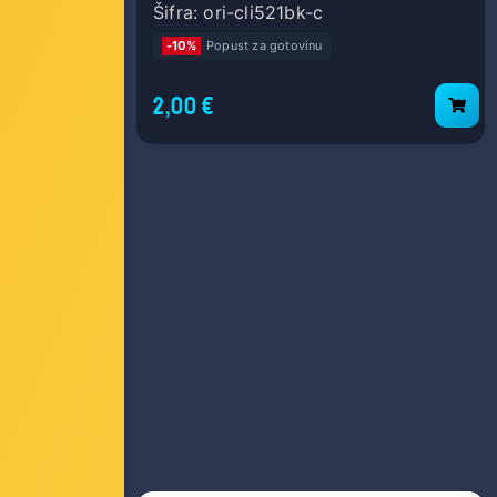
Šifra: ori-cli521bk-c
-10%
Popust za gotovinu
2,00 €