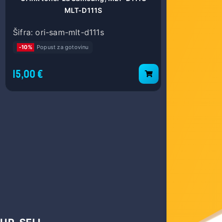
MLT-D111S
Šifra: ori-sam-mlt-d111s
Šifra: ori-
-10%
Popust za gotovinu
-10%
Popust
15,00 €
18,00 €