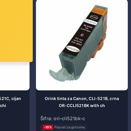
521C, cijan
Orink tinta za Canon, CLI-521B, crna
chi
OR-CCLI521BK with ch
Šifra: ori-cli521bk-c
-10%
Popust za gotovinu