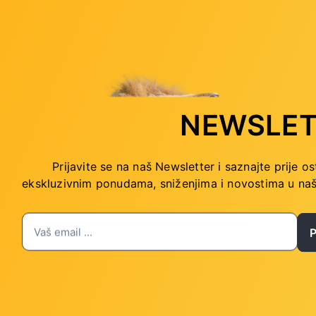
NEWSLET
emještena je ili obrisana. Provjerite d
k na prethodnu stranicu, kliknite gum
Prijavite se na naš Newsletter i saznajte prije os
ekskluzivnim ponudama, sniženjima i novostima
u naš
POVRATAK U TRGOVINU
PRATITE NAS
Privatnost podataka