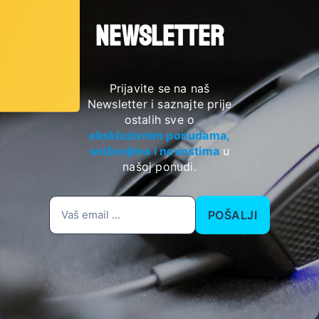
NEWSLETTER
Prijavite se na naš
Newsletter i saznajte prije
ostalih sve o
ekskluzivnim ponudama,
sniženjima i novostima
u
našoj ponudi.
POŠALJI