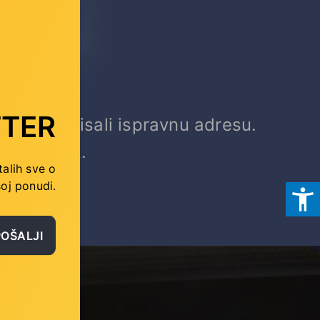
TER
a li ste upisali ispravnu adresu.
b Povratak.
talih sve o
oj ponudi.
POŠALJI