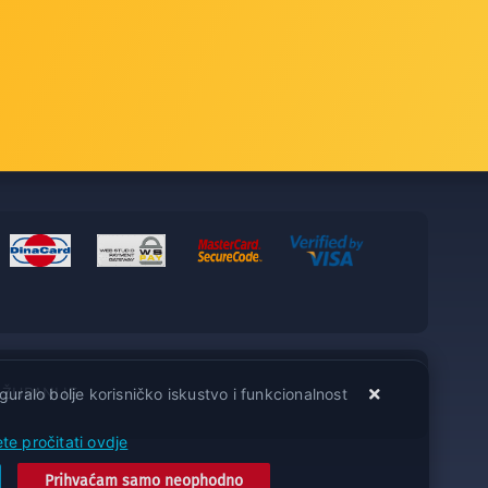
Načini plaćanja
Dostava
Kontakt
ićima
 ŽUPANIJE
guralo bolje korisničko iskustvo i funkcionalnost
te pročitati ovdje
Prihvaćam samo neophodno