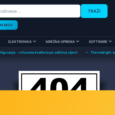
TRAŽI
NA AKCIJI
ELEKTRONIKA
MREŽNA OPREMA
SOFTWARE
uracije - vrhunska kvaliteta po odličnoj cijeni!
Thermalright zrač