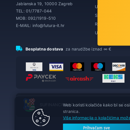
Jablanska 19, 10000 Zagreb
Uvjeti prodaje
TEL: 01/7787-044
Servis
MOB: 092/1919-510
Reklamacije
E-MAIL: info@futura-it.hr
Upravljanje kolač
Besplatna dostava
za narudžbe iznad ∞ €
SUFINANCIRANO SREDSTVIMA ZAGREBAČKE
Web koristi kolačiće kako bi se osi
stranica.
Više informacija o kolačićima može
Prihvaćam sve