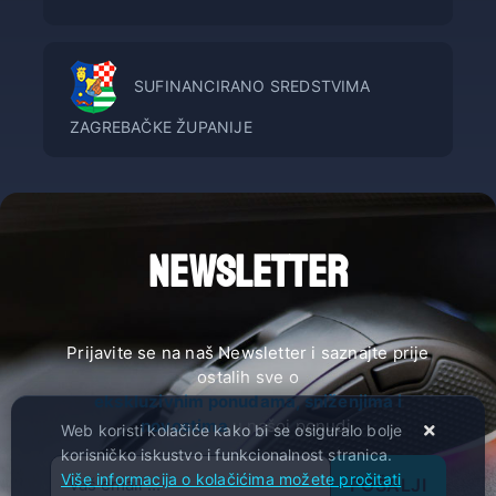
SUFINANCIRANO SREDSTVIMA
ZAGREBAČKE ŽUPANIJE
NEWSLETTER
Prijavite se na naš Newsletter i saznajte prije
ostalih sve o
ekskluzivnim ponudama, sniženjima i
novostima
u našoj ponudi.
Web koristi kolačiće kako bi se osiguralo bolje
korisničko iskustvo i funkcionalnost stranica.
Više informacija o kolačićima možete pročitati
POŠALJI