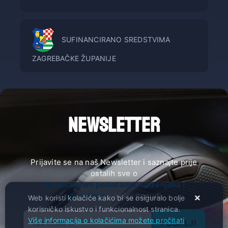
SUFINANCIRANO SREDSTVIMA
ZAGREBAČKE ŽUPANIJE
NEWSLETTER
Prijavite se na naš Newsletter i saznajte prije
ostalih sve o
ekskluzivnim ponudama, sniženjima i
novostima
u našoj ponudi.
Web koristi kolačiće kako bi se osiguralo bolje
korisničko iskustvo i funkcionalnost stranica.
Više informacija o kolačićima možete pročitati
POŠALJI