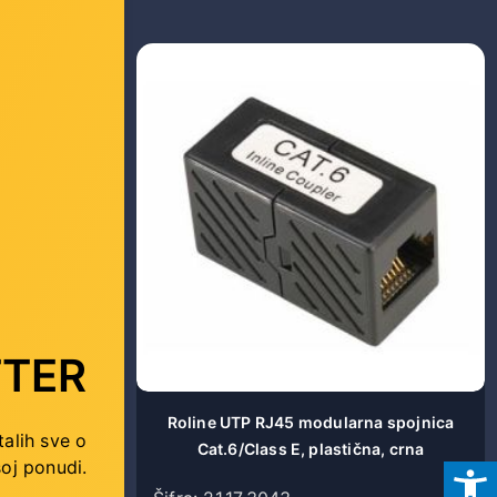
TER
konektor
Roline UTP RJ45 modularna spojnica
talih sve o
m./pak.)
Cat.6/Class E, plastična, crna
oj ponudi.