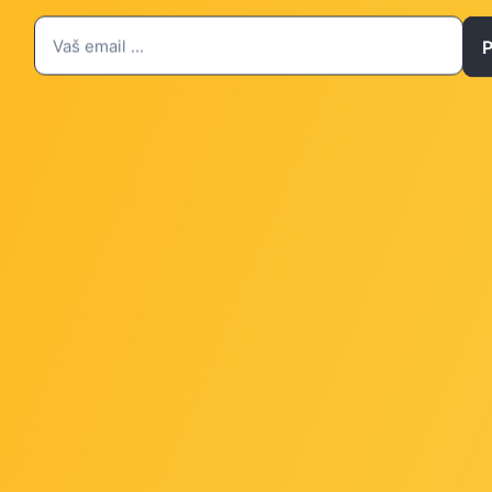
9.3062
Šifra: 21.99.3063
 za gotovinu
-10%
Popust za gotovinu
4,00 €