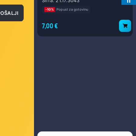
Šifra: 21.17.3043
-10%
Popust za gotovinu
POŠALJI
7,00 €