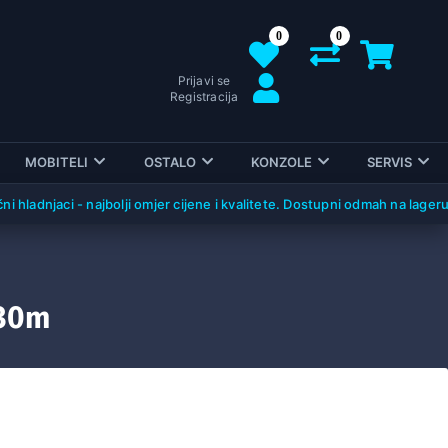
0
0
Prijavi se
Registracija
MOBITELI
OSTALO
KONZOLE
SERVIS
dnjaci - najbolji omjer cijene i kvalitete. Dostupni odmah na lageru!
 30m