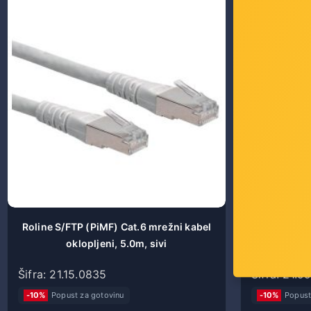
Roline S/FTP (PiMF) Cat.6 mrežni kabel
Roline V
oklopljeni, 5.0m, sivi
Cat.6a, 
Šifra: 21.15.0835
Šifra: 21.9
-10%
Popust za gotovinu
-10%
Popust