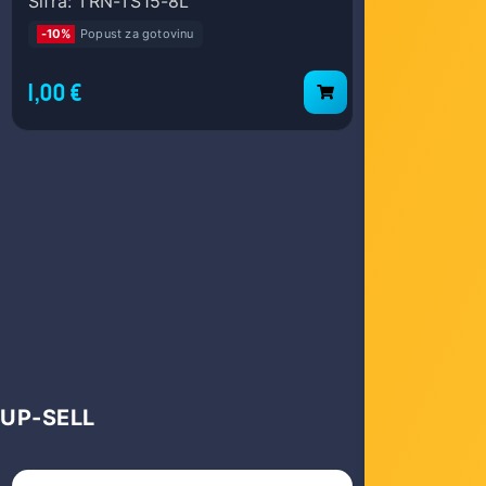
Šifra: TRN-TS15-8L
Šifra: 21.9
-10%
Popust za gotovinu
-10%
Popust
1,00 €
3,00 €
UP-SELL