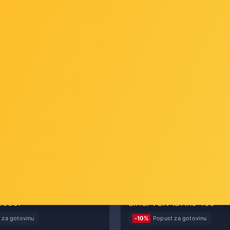
ALUE S/FTP mrežni kabel
Vention Cat.5E FTP RJ45 M
LSOH (Class EA), 10m, sivi
100 Pack
9.0867
Šifra: VEN-IDAR0-100
 za gotovinu
-10%
Popust za gotovinu