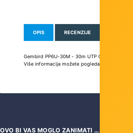
OPIS
RECENZIJE
Gembird PP6U-30M - 30m UTP Cat6 AWG26 
Više informacija možete pogledati
ovdje
OVO BI VAS MOGLO ZANIMATI …