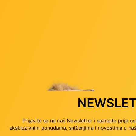
NEWSLET
VALUE UTP RJ45 konektor
Roline VALUE STP RJ45 
Prijavite se na naš Newsletter i saznajte prije os
.6/6a (10 kom./pak.)
Cat.6/6A Class E (10 ko
ekskluzivnim ponudama, sniženjima i novostima
u naš