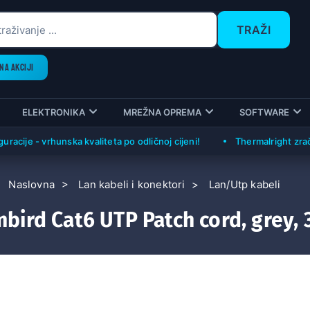
TRAŽI
NA AKCIJI
ELEKTRONIKA
MREŽNA OPREMA
SOFTWARE
je - vrhunska kvaliteta po odličnoj cijeni!
Thermalright zračni hla
Naslovna
Lan kabeli i konektori
Lan/Utp kabeli
bird Cat6 UTP Patch cord, grey,