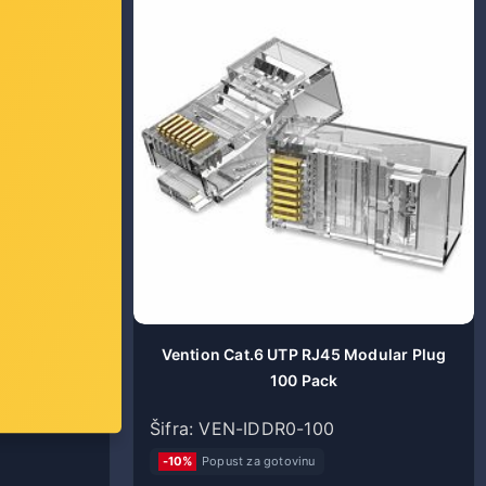
odular Plug
Vention Cat.6 UTP RJ45 Modular Plug
100 Pack
Šifra: VEN-IDDR0-100
-10%
Popust za gotovinu