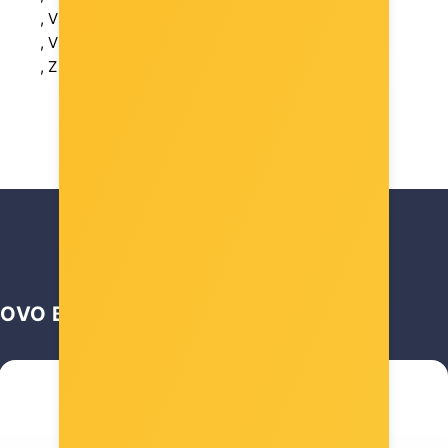
, Vrsta pakiranja: Box
, Vrsta: Personal Computer
, Značajke memorije: Unbuffered
OVO BI VAS MOGLO ZANIMATI …