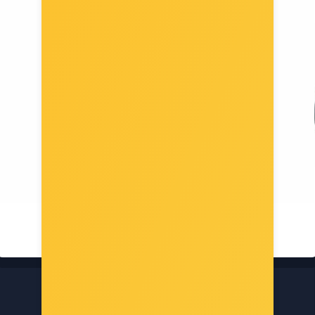
NaviaTec 120mm ventilator za mrežni ormar