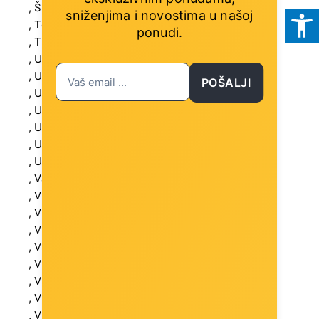
, Širina (mm): 492 mm
sniženjima i novostima
u našoj
, Težina: 9.7 kg
ponudi.
, Thunderbolt 4: 1 (USB Type C)
, Ugrađeni uređaji: Čitač kartica (SD)
, Ulazna frekvencija: 47/63 Hz
POŠALJI
, Ulazni napon: AC 90-264 V
, USB 2.0: 2 (USB 2.0 (type A))
, USB 3.2 Gen 1: 2 (USB 3.2 (type A))
, USB 3.2 Gen 2 x2: 2 (USB 3.2 (type C))
, USB 3.2 Gen 2: 1 (USB 3.2 (type C))
, Validacija jamstva: Serijski broj
, Visina (mm): 359 mm
, Visina (mm): 387 mm
, VRAM kapacitet: 16 GB
, VRAM tip: VRAM
, Vrsta jamstva: Next Business Day, ProSupport
, Vrsta memorije: DDR5 SDRAM
, Vrsta memorije: GDDR6 SDRAM
, Vrsta napajanja: Napajanje