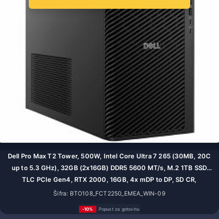
Dell Pro Max T2 Tower, 500W, Intel Core Ultra 7 265 (30MB, 20C
up to 5.3 GHz), 32GB (2x16GB) DDR5 5600 MT/s, M.2 1TB SSD
TLC PCIe Gen4, RTX 2000, 16GB, 4x mDP to DP, SD CR,
DP/HDMI/USB-C/USB-A/RJ-45,
Šifra: BTO108_FCT2250_EMEA_WIN-09
-10%
Popust za gotovinu