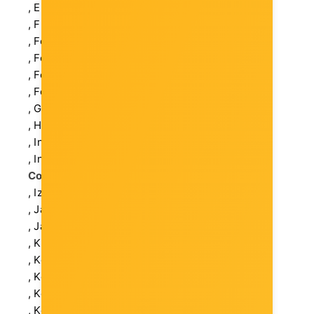
, E-core količina: 12
, Flash podrška: SD
, Format memorije: DIMM 288-pin
, Format: Integriran
, Format: Plug-in-Card
, Format: Tower
, Grafička kartica: 1
, Headset Port: 1 (3.5-mm mini jack)
, Input Devices: Mouse
, Integriran:
Storage Controller:
3 x M.2
Storage
Controller:
SATA III-600 (4)
, Izlazna snaga: 500 W
, Jamstveni rok (mjeseci): 36 mjeseci(a)
, Jamstvo u Hrvatskoj: Da
, Kapacitet memorije: 32 GB
, Kol. matičnih ploča: 1
, Količina u kutiji: 1
, Količina u pakiranju: 1
, Količina utora: 4