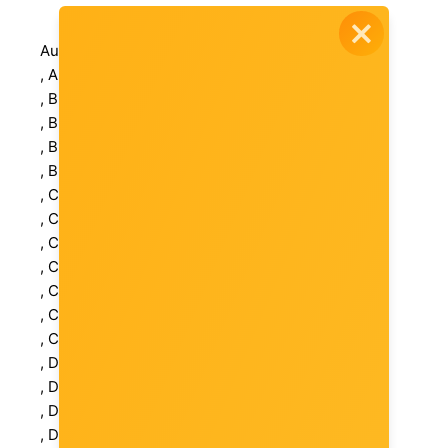
Audio izlaz: Stereo
, Audio standard: HD audio
, Broj threadova: 20
, Bruto težina (kg): 12 kg
, Bruto težina kutije (kg): 12 kg
, Brzina memorije: 5600MHz(PC5-44800)
, Chipset: Intel W880
, Chipset: Realtek ALC3204
, CPU cache: 30 MB
, CPU količina jezgri: 20
, CPU količina: 1
, CPU Max. količina: 1
, CPU podnožje: Socket 1851
, DisplayPort: 2
, Dodaci: Brzi priručnik
, Dubina (mm): 438 mm
, Dužina (mm): 546 mm