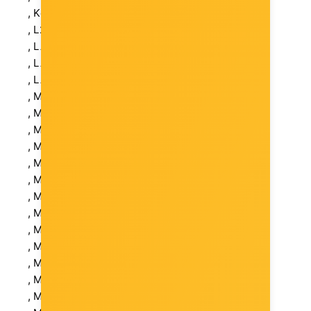
, Komplet sa: 4x mDP to DP
, L2 cache: 36 MB
, LAN Chipset: Intel i219LM
, LAN: 1 (RJ-45)
, LAN: Gigabit Ethernet
, Max. kapacitet memorije: 128 GB
, Max. Napajanja: 1
, Max. neradna temperatura: 65 °C
, Max. neradna vlažnost: 95 %
, Max. radna temperatura: 35 °C
, Max. radna visina: 3048 m
, Max. radna vlažnost: 90 %
, Max. visina pohrane: 10668 m
, Min. neradna temperatura: -40 °C
, Min. neradna vlažnost: 0 %
, Min. radna temperatura okoline: 0 °C
, Min. radna vlažnost: 10 %
, Model: Nvidia RTX 2000