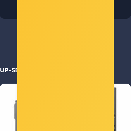
Šifra: NVT-FAN-1X
-10%
Popust za gotovinu
19,00 €
UP-SELL