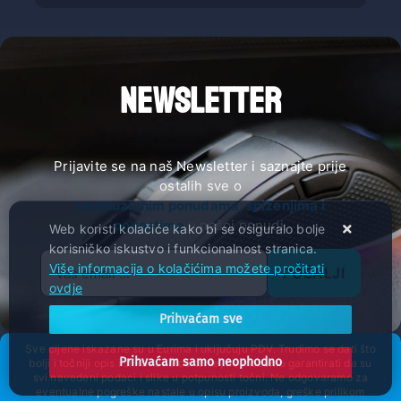
NEWSLETTER
Prijavite se na naš Newsletter i saznajte prije
ostalih sve o
ekskluzivnim ponudama, sniženjima i
novostima
u našoj ponudi.
Web koristi kolačiće kako bi se osiguralo bolje
korisničko iskustvo i funkcionalnost stranica.
Više informacija o kolačićima možete pročitati
POŠALJI
ovdje
Prihvaćam sve
Sve cijene iskazane su u Eurima i uključuju PDV. Trudimo se dati što
Prihvaćam samo neophodno
bolji i točniji opis i sliku. Unatoč tome, ne možemo garantirati da su
svi navedeni podaci i slike u potpunosti točni. Ne odgovaramo za
eventualne pogreške nastale u opisu proizvoda, greške prilikom