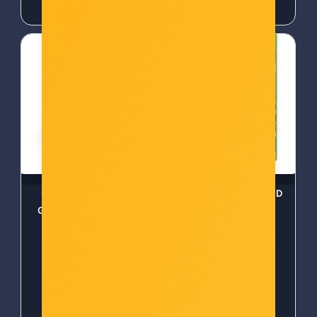
10,00 €
11,00 €
BIGBEN PS5 SILICON
Final Fantasy Type-0 HD
GLOVE CAMO GREEN -
(XBOX One) -
3665962006445
5021290065048
Šifra: COL-16386
Šifra: COL-24863
-10%
Popust za gotovinu
-10%
Popust za gotovinu