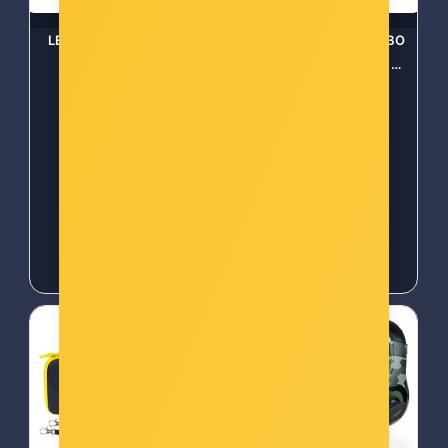
LEXIP X STEELPLAY Dual
NINTENDO SWITCH LABO
Charging Dock PS5
CUSTOMISATION SET -
JVAPS500005
045496430825
Šifra: 4136449
Šifra: COL-990
-10%
Popust za gotovinu
-10%
Popust za gotovinu
14,00 €
15,00 €