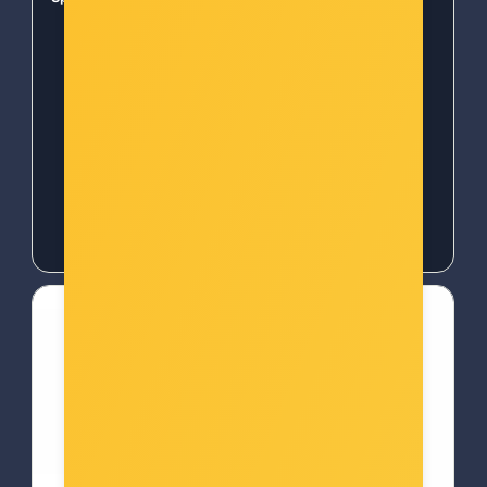
Harvest (PC) -
5060760883256
9120080074300
Šifra: COL-24377
Šifra: COL-7880
-10%
Popust za gotovinu
-10%
Popust za gotovinu
14,00 €
14,00 €