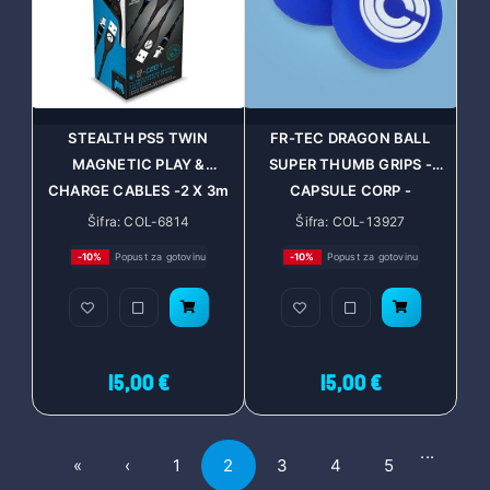
STEALTH PS5 TWIN
FR-TEC DRAGON BALL
MAGNETIC PLAY &
SUPER THUMB GRIPS -
CHARGE CABLES -2 X 3m
CAPSULE CORP -
- 5055269711612
8436563090936
Šifra: COL-6814
Šifra: COL-13927
-10%
Popust za gotovinu
-10%
Popust za gotovinu
15,00 €
15,00 €
...
First
Previous
«
‹
1
2
3
4
5