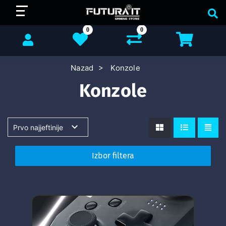
0
0
Nazad
Konzole
Konzole
Izbor filtera