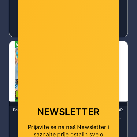
14,00 €
14,00 €
NEWSLETTER
Park Beyond (XBOX Series
SNIPER GHOST WARRIOR
X) - 3391892019124
CONTRACTS (PC) -
5906961199614
Prijavite se na naš Newsletter i
Šifra: COL-14804
Šifra: COL-24171
saznajte prije ostalih sve o