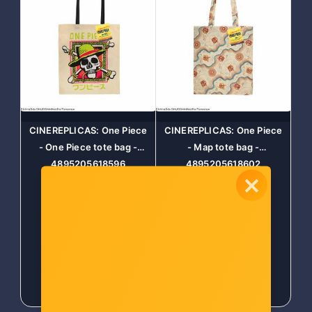
CINEREPLICAS: One Piece
CINEREPLICAS: One Piece
- One Piece tote bag -
- Map tote bag -
4895205618596
4895205618602
Šifra: COL-24828
Šifra: COL-24829
-10%
Popust za gotovinu
-10%
Popust za gotovinu
10,00 €
10,00 €