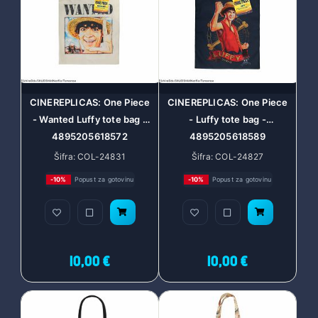
CINEREPLICAS: One Piece
CINEREPLICAS: One Piece
- Wanted Luffy tote bag -
- Luffy tote bag -
4895205618572
4895205618589
Šifra: COL-24831
Šifra: COL-24827
-10%
Popust za gotovinu
-10%
Popust za gotovinu
10,00 €
10,00 €