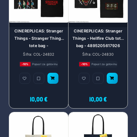
CINEREPLICAS: Stranger
CINEREPLICAS: Stranger
Things - Stranger Things
Things - Hellfire Club tote
tote bag -
bag - 4895205617926
4895205617902
Šifra: COL-24832
Šifra: COL-24830
-10%
Popust za gotovinu
-10%
Popust za gotovinu
10,00 €
10,00 €