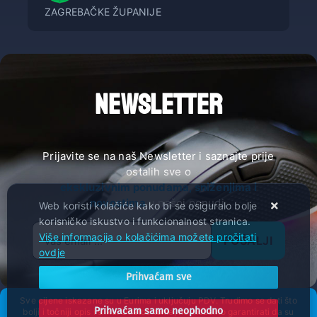
ZAGREBAČKE ŽUPANIJE
NEWSLETTER
Prijavite se na naš Newsletter i saznajte prije
ostalih sve o
ekskluzivnim ponudama, sniženjima i
novostima
u našoj ponudi.
Web koristi kolačiće kako bi se osiguralo bolje
korisničko iskustvo i funkcionalnost stranica.
Više informacija o kolačićima možete pročitati
POŠALJI
ovdje
Prihvaćam sve
Sve cijene iskazane su u Eurima i uključuju PDV. Trudimo se dati što
Prihvaćam samo neophodno
bolji i točniji opis i sliku. Unatoč tome, ne možemo garantirati da su