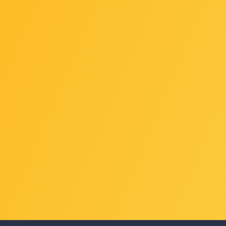
GON RHD-435
Kingston ramica 3,5" na
UGR
er za ugradnju
2,5" adapter SNA-BR2/35
PCI
HDD/SSD u 5.25"
0001208270
Šifra: king-sna-br2-35
Šifr
RHD-435
pust za gotovinu
-10%
Popust za gotovinu
-10
14,00 €
14,