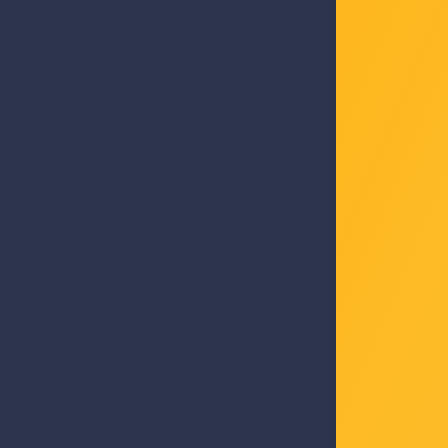
AXA
adapter
2.5" HDD
Šifra: 0
-10%
Po
9,00 €