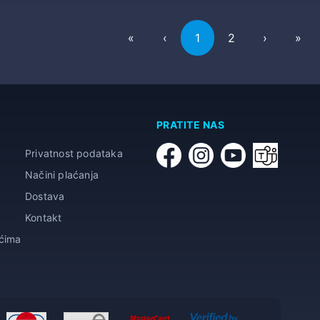
First
Previous
Next
Las
«
‹
1
2
›
»
PRATITE NAS
Privatnost podataka
Načini plaćanja
Dostava
Kontakt
ićima