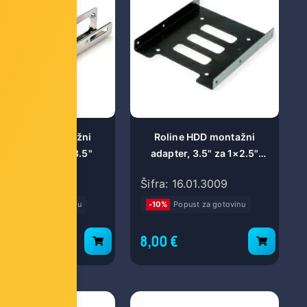
oline HDD montažni
Roline HDD montažni
apter za 2.5" u 3.5"
adapter, 3.5" za 1×2.5"
HDD/SSD, metalni
a: 16.01.3031
Šifra: 16.01.3009
%
Popust za gotovinu
-10%
Popust za gotovinu
0 €
8,00 €