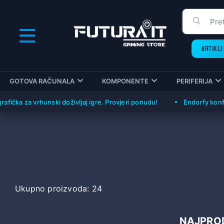
ARTIKLI 
GOTOVA RAČUNALA
KOMPONENTE
PERIFERIJA
a za vrhunski doživljaj igre. Provjeri ponudu!
Endorfy konfigura
Ukupno proizvoda: 24
NAJPROD