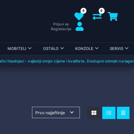
0
0
Prijavi se
Registracija
MOBITELI
OSTALO
KONZOLE
SERVIS
ladnjaci - najbolji omjer cijene i kvalitete. Dostupni odmah na lageru!