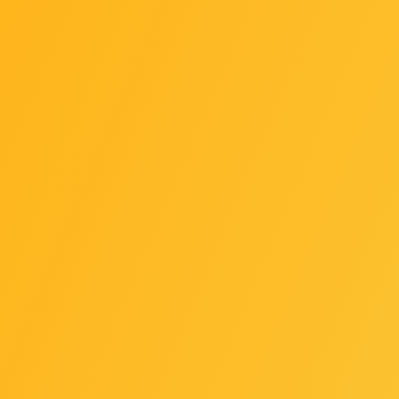
 Metal mounting
Roline HDD montažni
R
 2.5'' SSD to 3.5''
adapter za 5.25" u 3.5"
ad
bay
GEM-MF-321
Šifra: 16.01.3028
Šifr
pust za gotovinu
-10%
Popust za gotovinu
-10
6,00 €
6,0