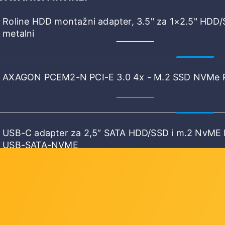
Roline HDD montažni adapter, 3.5" za 1×2.5" HDD/
metalni
AXAGON PCEM2-N PCI-E 3.0 4x - M.2 SSD NVMe
USB-C adapter za 2,5“ SATA HDD/SSD i m.2 NvME
USB-SATA-NVME
Prikaži više
AXAGON PCEM2-DC PCI-E 3.0 x16-DUAL M.2 SSD
SATA),sa hladnjakom PCEM2-DC