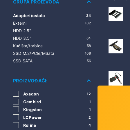
GRUPA PROIZVODA
Adapteri/ostalo
24
Externi
102
HDD 2.5"
1
HDD 3.5"
64
Kućišta/torbice
58
SSD M.2/PCIe/MSata
108
SSD SATA
56
PROIZVOĐAČI:
Axagon
12
Gembird
1
Kingston
1
LCPower
2
Roline
4