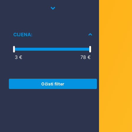
CIJENA:
3 €
78 €
Gembird
frame for
Šifra: 
Očisti filter
-10%
Po
3,00 €