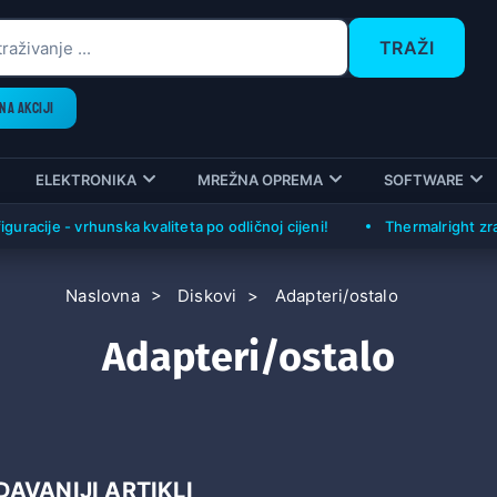
TRAŽI
NA AKCIJI
ELEKTRONIKA
MREŽNA OPREMA
SOFTWARE
cije - vrhunska kvaliteta po odličnoj cijeni!
Thermalright zračni h
Naslovna
Diskovi
Adapteri/ostalo
Adapteri/ostalo
AVANIJI ARTIKLI