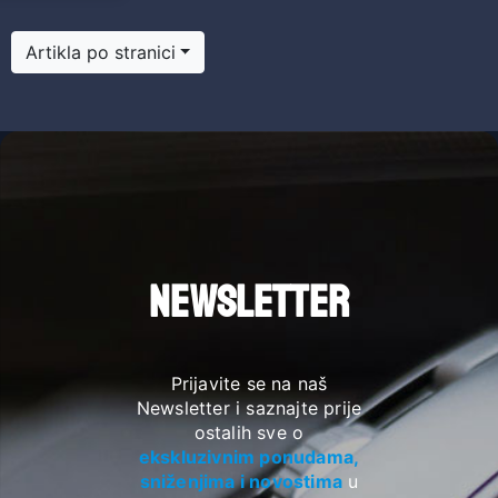
Artikla po stranici
t
NEWSLETTER
Prijavite se na naš
Newsletter i saznajte prije
ostalih sve o
ekskluzivnim ponudama,
sniženjima i novostima
u