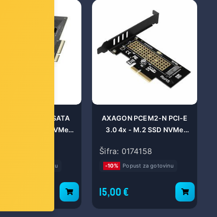
EEN kontroler SATA
AXAGON PCEM2-N PCI-E
-E, M.2 M-Key NVMe,
3.0 4x - M.2 SSD NVMe
M.2 Bkey NVMe
PCEM2-N
a: 66594
Šifra: 0174158
%
Popust za gotovinu
-10%
Popust za gotovinu
00 €
15,00 €