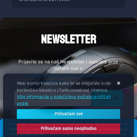
NEWSLETTER
Prijavite se na naš Newsletter i saznajte prije
ostalih sve o
ekskluzivnim ponudama, sniženjima i
novostima
u našoj ponudi.
Web koristi kolačiće kako bi se osiguralo bolje
korisničko iskustvo i funkcionalnost stranica.
Više informacija o kolačićima možete pročitati
POŠALJI
ovdje
Prihvaćam sve
Sve cijene iskazane su u Eurima i uključuju PDV. Trudimo se dati što
Prihvaćam samo neophodno
bolji i točniji opis i sliku. Unatoč tome, ne možemo garantirati da su
svi navedeni podaci i slike u potpunosti točni. Ne odgovaramo za