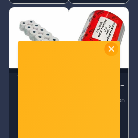
Termo rola 80 60 10 1
Vrpca za TT printere,
resin, 55 mm x 300 m,
TTRout
Šifra: INK-TR8060
Šifra: mic-res-055mm-300m
-10%
Popust za gotovinu
-10%
Popust za gotovinu