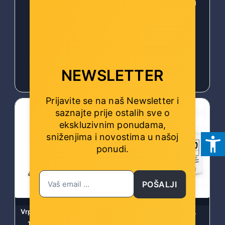
Šifra: oki-tr-5500
Šifra: et-51x37-1000-sil
-10%
Popust za gotovinu
-10%
Popust za gotovinu
NEWSLETTER
44,00 €
46,00 €
Prijavite se na naš Newsletter i
saznajte prije ostalih sve o
ekskluzivnim ponudama,
sniženjima i novostima
u našoj
ponudi.
POŠALJI
Vrpca za TT printere, resin
Canon tinta PFI-1000,
,110 mm x 300 m, TTRo
Cyan 0547C001