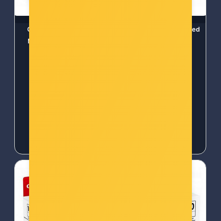
Canon tinta PFI-1000,
Canon tinta PFI-1000, Red
Matt Black 0545C001
0554C001
Šifra: can-pfi1000mbk
Šifra: can-pfi1000r
-10%
Popust za gotovinu
-10%
Popust za gotovinu
83,00 €
83,00 €