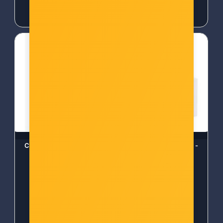
28,00 €
29,00 €
Canon Printhead Black -
Canon Printhead Color -
BH-4 0691C002
CH-40 3430C001
Šifra: can-ph-bh4
Šifra: can-ph-ch40
-10%
Popust za gotovinu
-10%
Popust za gotovinu