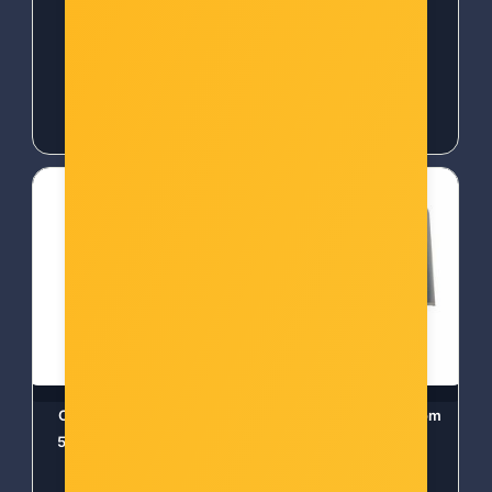
33,00 €
40,00 €
Oki traka za ML 5520/1,
Etikete 51x37 - 1000 kom
5590/1 serije 01126301
rola,fi40, PET silver