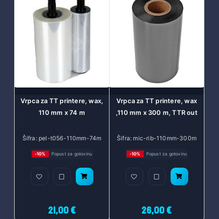
Vrpca za TT printere, wax,
Vrpca za TT printere, wax
110 mm x 74 m
,110 mm x 300 m, TTR out
Šifra: pel-t056-110mm-74m
Šifra: mic-rib-110mm-300m
-10%
Popust za gotovinu
-10%
Popust za gotovinu
21,00 €
26,00 €