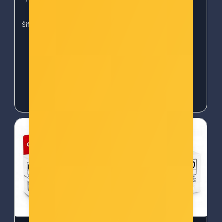
Šifra: mic-res-110mm-300m
Šifra: can-pfi1000c
-10%
Popust za gotovinu
-10%
Popust za gotovinu
59,00 €
83,00 €