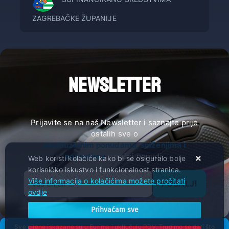
ZAGREBAČKE ŽUPANIJE
NEWSLETTER
Prijavite se na naš Newsletter i saznajte prije
ostalih sve o
ekskluzivnim ponudama, sniženjima i
novostima
u našoj ponudi.
Web koristi kolačiće kako bi se osiguralo bolje
korisničko iskustvo i funkcionalnost stranica.
Više informacija o kolačićima možete pročitati
POŠALJI
ovdje
Prihvaćam sve
Sve cijene iskazane su u Eurima i uključuju PDV. Trudimo se dati što