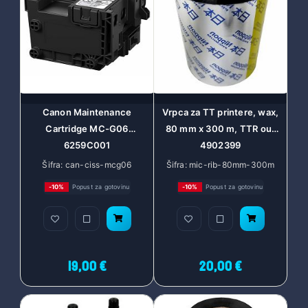
Canon Maintenance
Vrpca za TT printere, wax,
Cartridge MC-G06
80 mm x 300 m, TTR out
6259C001
4902399
Šifra: can-ciss-mcg06
Šifra: mic-rib-80mm-300m
-10%
Popust za gotovinu
-10%
Popust za gotovinu
19,00 €
20,00 €