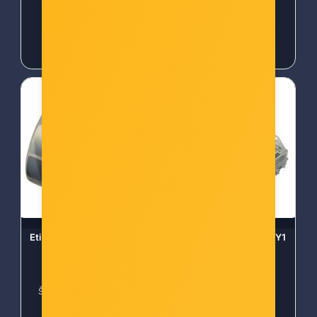
31,00 €
31,00 €
Etikete 40x20 - 1000 kom
Canon Staple Cartridge Y1
rola,f40, PET silver
0148C001
Šifra: et-40x20-1000-sil
Šifra: can-kop-sty1
-10%
Popust za gotovinu
-10%
Popust za gotovinu