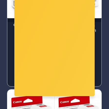
Canon tinta PFI-1000,
Canon tinta PFI-1000,
Yellow 0549C001
Photo Black 0546C001
Šifra: can-pfi1000y
Šifra: can-pfi1000pb
-10%
Popust za gotovinu
-10%
Popust za gotovinu
83,00 €
83,00 €