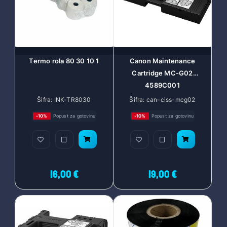
Termo rola 80 30 10 1
Canon Maintenance
Cartridge MC-G02
4589C001
Šifra: INK-TR8030
Šifra: can-ciss-mcg02
-10%
Popust za gotovinu
-10%
Popust za gotovinu
16,00 €
19,00 €