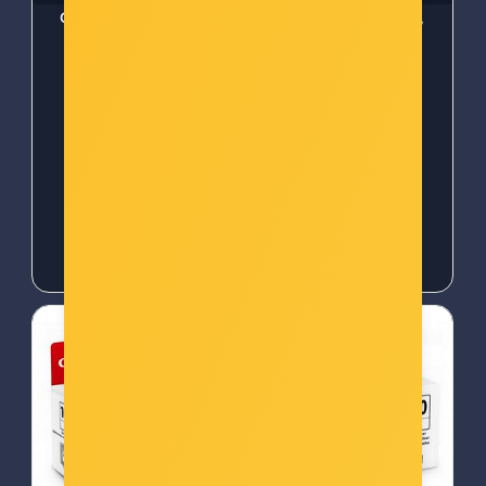
Canon tinta PFI-1000,
Canon tinta PFI-1000,
Grey 0552C001
Magenta 0548C001
Šifra: can-pfi1000gy
Šifra: can-pfi1000m
-10%
Popust za gotovinu
-10%
Popust za gotovinu
83,00 €
83,00 €