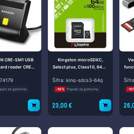
N CRE-SM1 USB
Kingston microSDXC,
Ve
ard reader CRE-
Select plus, Class10, 64GB
func
SM2
SDCS3/64GB
174179
Šifra: king-sdcs3-64g
Šif
pust za gotovinu
-10%
Popust za gotovinu
-10
23,00 €
26,