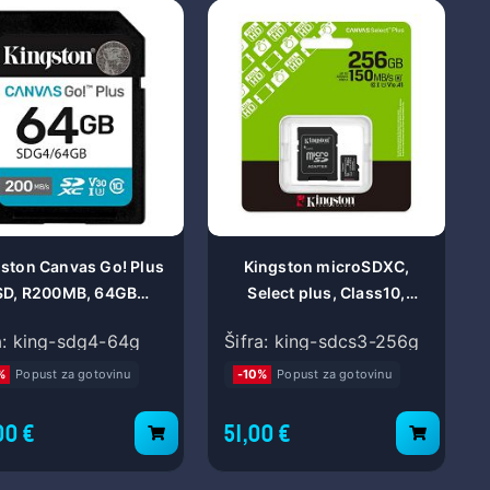
ston Canvas Go! Plus
Kingston microSDXC,
SD, R200MB, 64GB
Select plus, Class10,
SDG4/64GB
256GB SDCS3/256GB
a: king-sdg4-64g
Šifra: king-sdcs3-256g
%
Popust za gotovinu
-10%
Popust za gotovinu
00 €
51,00 €