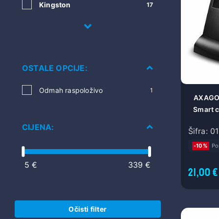
Kingston
17
OSTALE OPCIJE:
Odmah raspoloživo
1
AXAGO
Smart c
CIJENA:
Šifra: 0
-10%
Po
5 €
339 €
21,00 €
Očisti filter