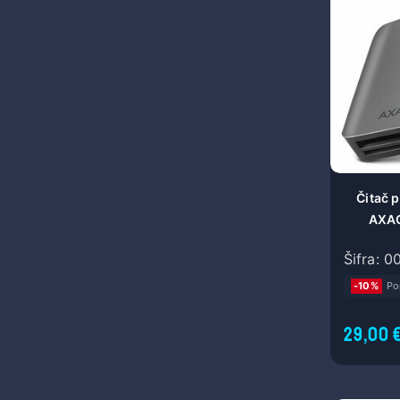
Čitač 
AXA
SUPERSP
Šifra: 
II R
-10%
Po
29,00 