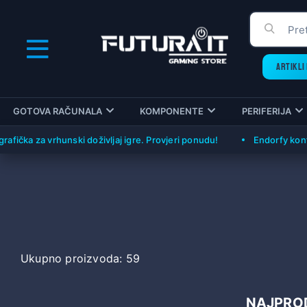
ARTIKLI 
GOTOVA RAČUNALA
KOMPONENTE
PERIFERIJA
čka za vrhunski doživljaj igre. Provjeri ponudu!
Endorfy konfigur
Ukupno proizvoda: 59
NAJPROD