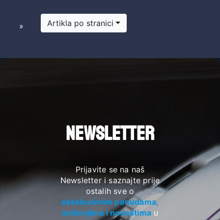
Artikla po stranici
Next
Last
›
»
NEWSLETTER
Prijavite se na naš
Newsletter i saznajte prije
ostalih sve o
ekskluzivnim ponudama,
sniženjima i novostima
u