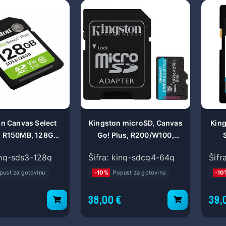
n Canvas Select
Kingston microSD, Canvas
King
, R150MB, 128GB
Go! Plus, R200/W100,
DS3/128GB
64GB SDCG4/64GB
king-sds3-128g
Šifra: king-sdcg4-64g
Šifr
pust za gotovinu
-10%
Popust za gotovinu
-10
€
38,00 €
39,