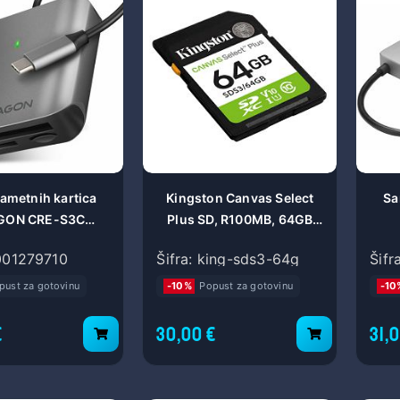
NEWSLET
Prijavite se na naš Newsletter i saznajte prije os
ekskluzivnim ponudama, sniženjima i novostima
u naš
pametnih kartica
Kingston Canvas Select
Sa
GON CRE-S3C
Plus SD, R100MB, 64GB
EED USB-C UHS-
SDS3/64GB
0001279710
Šifra: king-sds3-64g
Šifr
EADER CRE-S3C
pust za gotovinu
-10%
Popust za gotovinu
-10
€
30,00 €
31,