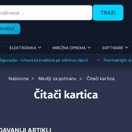
TRAŽI
NA AKCIJI
ELEKTRONIKA
MREŽNA OPREMA
SOFTWARE
acije - vrhunska kvaliteta po odličnoj cijeni!
Thermalright zračni
Naslovna
Mediji za pohranu
Čitači kartica
Čitači kartica
AVANIJI ARTIKLI