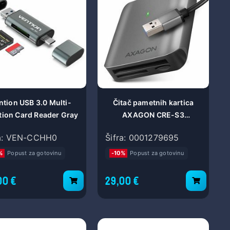
ntion USB 3.0 Multi-
Čitač pametnih kartica
tion Card Reader Gray
AXAGON CRE-S3
SUPERSPEED USB-A UHS-
ra: VEN-CCHH0
Šifra: 0001279695
II READER CRE-S3
%
Popust za gotovinu
-10%
Popust za gotovinu
00 €
29,00 €