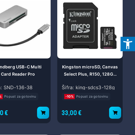
TER
talih sve o
oj ponudi.
POŠALJI
ndberg USB-C Multi
Kingston microSD, Canvas
Card Reader Pro
Select Plus, R150, 128GB
SDCS3/128GB
a: SND-136-38
Šifra: king-sdcs3-128g
%
Popust za gotovinu
-10%
Popust za gotovinu
00 €
33,00 €