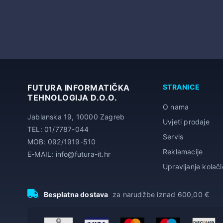
FUTURA INFORMATIČKA
STRANICE
TEHNOLOGIJA D.O.O.
O nama
Jablanska 19, 10000 Zagreb
Uvjeti prodaje
TEL: 01/7787-044
Servis
MOB: 092/1919-510
Reklamacije
E-MAIL: info@futura-it.hr
Upravljanje kolač
Besplatna dostava
za narudžbe iznad 600,00 €