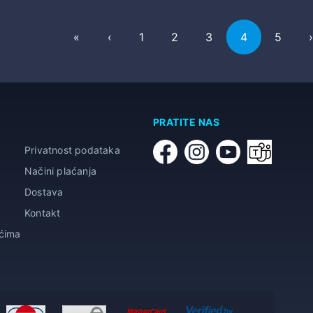
First
Previous
«
‹
1
2
3
4
5
PRATITE NAS
Privatnost podataka
Načini plaćanja
Dostava
Kontakt
ićima