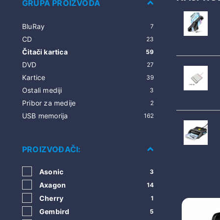
GRUPA PROIZVODA
BluRay
7
CD
23
Čitači kartica
59
DVD
27
Kartice
39
Ostali mediji
3
Pribor za medije
2
USB memorija
162
PROIZVOĐAČI:
Asonic
3
Axagon
14
Cherry
1
Gembird
5