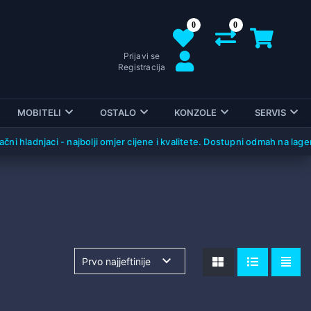
0
0
Prijavi se
Registracija
MOBITELI
OSTALO
KONZOLE
SERVIS
 hladnjaci - najbolji omjer cijene i kvalitete. Dostupni odmah na lageru!