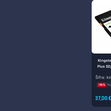
Kingsto
Plus SD
S
Šifra: 
-10%
Po
37,00 